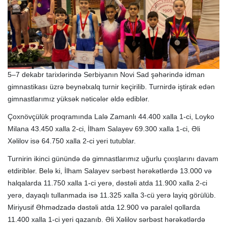
5–7 dekabr tarixlərində Serbiyanın Novi Sad şəhərində idman
gimnastikası üzrə beynəlxalq turnir keçirilib. Turnirdə iştirak edən
gimnastlarımız yüksək nəticələr əldə ediblər.
Çoxnövçülük proqramında Lalə Zamanlı 44.400 xalla 1-ci, Loyko
Milana 43.450 xalla 2-ci, İlham Salayev 69.300 xalla 1-ci, Əli
Xəlilov isə 64.750 xalla 2-ci yeri tutublar.
Turnirin ikinci günündə də gimnastlarımız uğurlu çıxışlarını davam
etdiriblər. Belə ki, İlham Salayev sərbəst hərəkətlərdə 13.000 və
halqalarda 11.750 xalla 1-ci yerə, dəstəli atda 11.900 xalla 2-ci
yerə, dayaqlı tullanmada isə 11.325 xalla 3-cü yerə layiq görülüb.
Miriyusif Əhmədzadə dəstəli atda 12.900 və paralel qollarda
11.400 xalla 1-ci yeri qazanıb. Əli Xəlilov sərbəst hərəkətlərdə