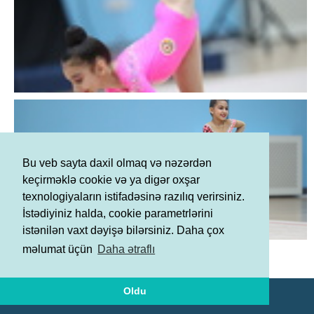
Bu veb sayta daxil olmaq və nəzərdən
keçirməklə cookie və ya digər oxşar
texnologiyaların istifadəsinə razılıq verirsiniz.
İstədiyiniz halda, cookie parametrlərini
istənilən vaxt dəyişə bilərsiniz. Daha çox
Şərtlər və Qaydalar
məlumat üçün
Daha ətraflı
Məxfilik Siyasəti
Oldu
© AGF 2011-2026