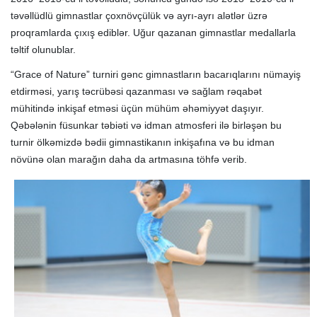
təvəllüdlü gimnastlar çoxnövçülük və ayrı-ayrı alətlər üzrə
proqramlarda çıxış ediblər. Uğur qazanan gimnastlar medallarla
təltif olunublar.
“Grace of Nature” turniri gənc gimnastların bacarıqlarını nümayiş
etdirməsi, yarış təcrübəsi qazanması və sağlam rəqabət
mühitində inkişaf etməsi üçün mühüm əhəmiyyət daşıyır.
Qəbələnin füsunkar təbiəti və idman atmosferi ilə birləşən bu
turnir ölkəmizdə bədii gimnastikanın inkişafına və bu idman
növünə olan marağın daha da artmasına töhfə verib.