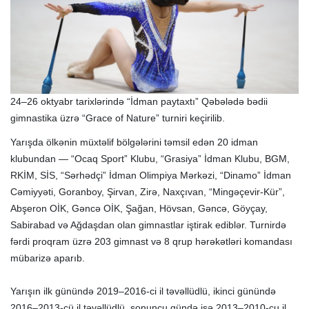
24–26 oktyabr tarixlərində “İdman paytaxtı” Qəbələdə bədii
gimnastika üzrə “Grace of Nature” turniri keçirilib.
Yarışda ölkənin müxtəlif bölgələrini təmsil edən 20 idman
klubundan — “Ocaq Sport” Klubu, “Grasiya” İdman Klubu, BGM,
RKİM, SİS, “Sərhədçi” İdman Olimpiya Mərkəzi, “Dinamo” İdman
Cəmiyyəti, Goranboy, Şirvan, Zirə, Naxçıvan, “Mingəçevir-Kür”,
Abşeron OİK, Gəncə OİK, Şağan, Hövsan, Gəncə, Göyçay,
Sabirabad və Ağdaşdan olan gimnastlar iştirak ediblər. Turnirdə
fərdi proqram üzrə 203 gimnast və 8 qrup hərəkətləri komandası
mübarizə aparıb.
Yarışın ilk günündə 2019–2016-ci il təvəllüdlü, ikinci günündə
2016–2013-cü il təvəllüdlü, sonuncu gündə isə 2013–2010-cu il