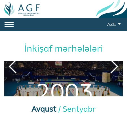
AZE
İnkişaf mərhələləri
2003
Avqust
Sentyabr