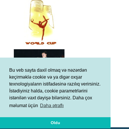
Bu veb sayta daxil olmaq və nəzərdən
keçirməklə cookie və ya digər oxşar
texnologiyaların istifadəsinə razılıq verirsiniz.
İstədiyiniz halda, cookie parametrlərini
istənilən vaxt dəyişə bilərsiniz. Daha çox
məlumat üçün
Daha ətraflı
Şərtlər və Qaydalar
Məxfilik Siyasəti
Oldu