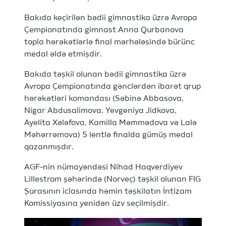
Bakıda keçirilən bədii gimnastika üzrə Avropa
Çempionatında gimnast Anna Qurbanova
topla hərəkətlərlə final mərhələsində bürünc
medal əldə etmişdir.
Bakıda təşkil olunan bədii gimnastika üzrə
Avropa Çempionatında gənclərdən ibarət qrup
hərəkətləri komandası (Səbinə Abbasova,
Nigar Abdusalimova, Yevgeniya Jidkova,
Ayelita Xələfova, Kamilla Məmmədova və Lalə
Məhərrəmova) 5 lentlə finalda gümüş medal
qazanmışdır.
AGF-nin nümayəndəsi Nihad Haqverdiyev
Lillestrom şəhərində (Norveç) təşkil olunan FIG
Şurasının iclasında həmin təşkilatın İntizam
Komissiyasına yenidən üzv seçilmişdir.