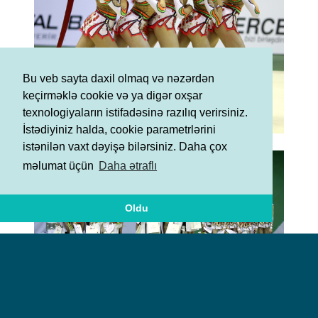
Bu veb sayta daxil olmaq və nəzərdən
keçirməklə cookie və ya digər oxşar
texnologiyaların istifadəsinə razılıq verirsiniz.
İstədiyiniz halda, cookie parametrlərini
istənilən vaxt dəyişə bilərsiniz. Daha çox
məlumat üçün
Daha ətraflı
Oldu
Şərtlər və Qaydalar