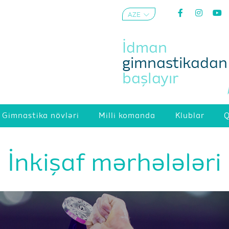
AZE
ENG
İdman
gimnastikadan
başlayır
Gimnastika növləri
Milli komanda
Klublar
Q
İnkişaf mərhələləri