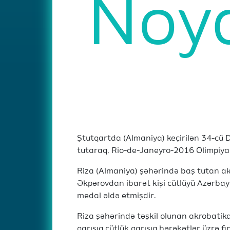
Noy
Ştutqartda (Almaniya) keçirilən 34-cü 
tutaraq, Rio-de-Janeyro-2016 Olimpiya
Riza (Almaniya) şəhərində baş tutan ak
Əkpərovdan ibarət kişi cütlüyü Azərbayc
medal əldə etmişdir.
Riza şəhərində təşkil olunan akrobatik
qarışıq cütlük qarışıq hərəkətlər üzrə 