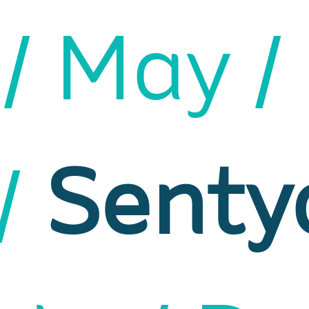
t
May
Senty