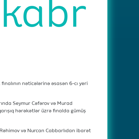
kabr
nalının nəticələrinə əsasən 6-cı yeri
larında Seymur Cəfərov və Murad
qarışıq hərəkətlər üzrə finalda gümüş
f Rəhimov və Nurcan Cabbarlıdan ibarət