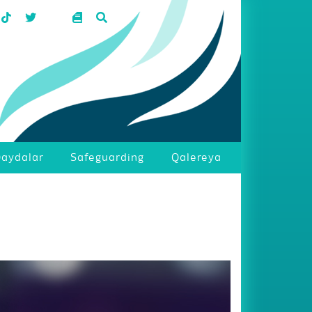
aydalar
Safeguarding
Qalereya