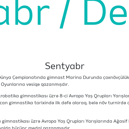
abr
De
Sentyabr
Dünya Çempionatında gimnast Marina Durunda çoxnövçülük fi
 Oyunlarına vəsiqə qazanmışdır.
robatika gimnastikası üzrə 8-ci Avropa Yaş Qrupları Yarış
an gimnastika tarixində ilk dəfə olaraq, belə növ turnirdə 
a gimnastikası üzrə Avropa Yaş Qrupları Yarışlarında Ağasi
finalda bürünc medal qazanmışdır.