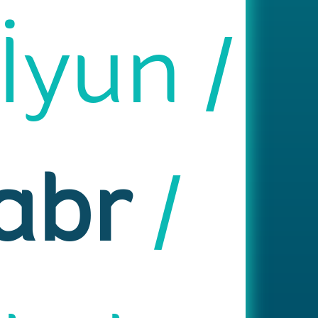
İyun
abr