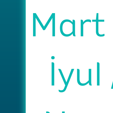
Mar
İyul