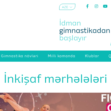
AZE
ENG
İdman
gimnastikadan
başlayır
Gimnastika növləri
Milli komanda
Klublar
Q
İnkişaf mərhələləri