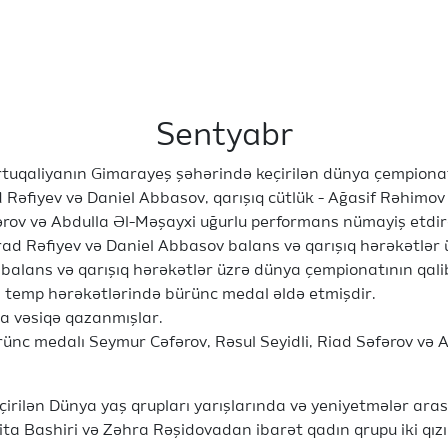
Sentyabr
ortuqaliyanın Gimarayeş şəhərində keçirilən dünya çempionat
Rəfiyev və Daniel Abbasov, qarışıq cütlük - Ağasif Rəhimov v
əfərov və Abdulla Əl-Məşayxi uğurlu performans nümayiş et
rad Rəfiyev və Daniel Abbasov balans və qarışıq hərəkətlər 
 balans və qarışıq hərəkətlər üzrə dünya çempionatının qali
n temp hərəkətlərində bürünc medal əldə etmişdir.
na vəsiqə qazanmışlar.
nc medalı Seymur Cəfərov, Rəsul Seyidli, Riad Səfərov və A
rilən Dünya yaş qrupları yarışlarında və yeniyetmələr arası
ta Bashiri və Zəhra Rəşidovadan ibarət qadın qrupu iki qız