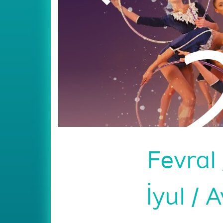
Fevral
İyul
A