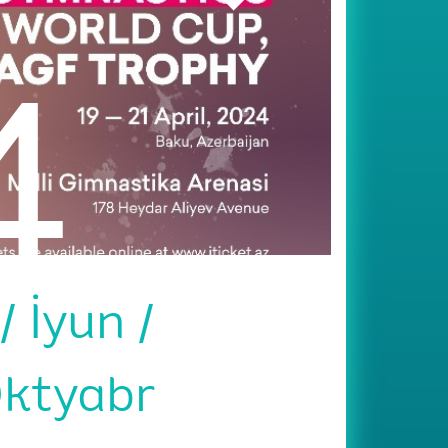
4
y
İyun
ktyabr