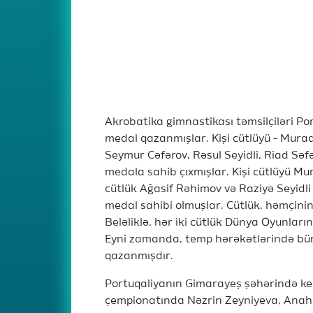
Akrobatika gimnastikası təmsilçiləri P
medal qazanmışlar. Kişi cütlüyü - Murad 
Seymur Cəfərov, Rəsul Seyidli, Riad S
medala sahib çıxmışlar. Kişi cütlüyü Mu
cütlük Ağasif Rəhimov və Raziyə Seyidli
medal sahibi olmuşlar. Cütlük, həmçini
Beləliklə, hər iki cütlük Dünya Oyunları
Eyni zamanda, temp hərəkətlərində bürü
qazanmışdır.
Portuqaliyanın Gimarayeş şəhərində keçi
çempionatında Nəzrin Zeyniyeva, Anahi