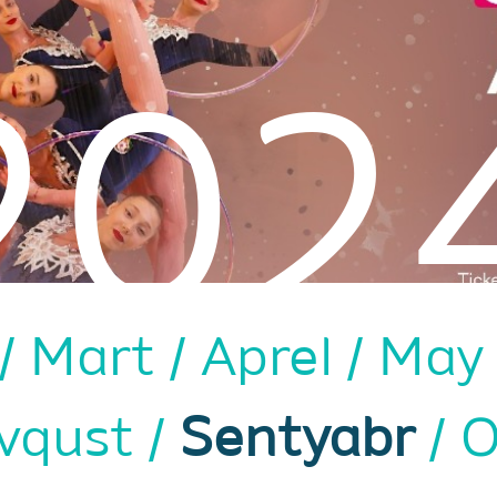
202
Mart
Aprel
Ma
vqust
Sentyabr
O