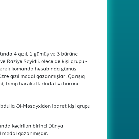
ında 4 qızıl, 1 gümüş və 3 bürünc
ə Raziyə Seyidli, eləcə də kişi qrupu -
dirərək komanda hesabında gümüş
üzrə qızıl medal qazanmışlar. Qarışıq
bi, temp hərəkətlərində isə bürünc
bdulla Əl-Məşayxidən ibarət kişi qrupu
nda keçirilən birinci Dünya
ıl medal qazanmışdır.