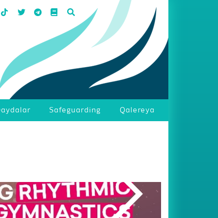
aydalar
Safeguarding
Qalereya