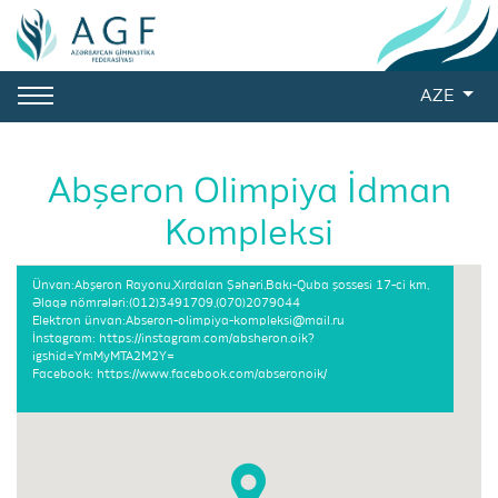
AZE
Abşeron Olimpiya İdman
Kompleksi
Ünvan:Abşeron Rayonu,Xırdalan Şəhəri,Bakı-Quba şossesi 17-ci km,
Əlaqə nömrələri:(012)3491709,(070)2079044
Elektron ünvan:Abseron-olimpiya-kompleksi@mail.ru
İnstagram: https://instagram.com/absheron.oik?
igshid=YmMyMTA2M2Y=
Facebook: https://www.facebook.com/abseronoik/