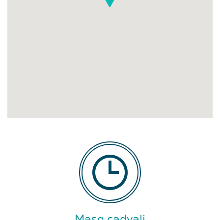
Məşq cədvəli