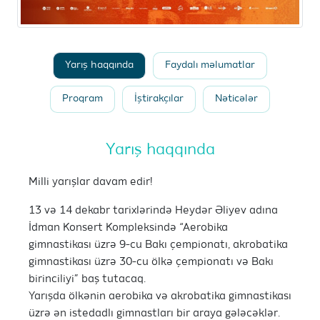
Yarış haqqında
Faydalı məlumatlar
Proqram
İştirakçılar
Nəticələr
Yarış haqqında
Milli yarışlar davam edir!
13 və 14 dekabr tarixlərində Heydər Əliyev adına
İdman Konsert Kompleksində “Aerobika
gimnastikası üzrə 9-cu Bakı çempionatı, akrobatika
gimnastikası üzrə 30-cu ölkə çempionatı və Bakı
birinciliyi” baş tutacaq.
Yarışda ölkənin aerobika və akrobatika gimnastikası
üzrə ən istedadlı gimnastları bir araya gələcəklər.