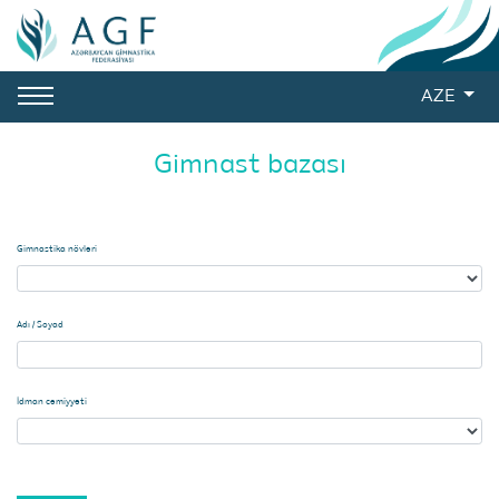
AZE
Gimnast bazası
Gimnastika növləri
Adı / Soyad
İdman cəmiyyəti