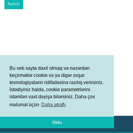
Axtar
Bu veb sayta daxil olmaq və nəzərdən
keçirməklə cookie və ya digər oxşar
texnologiyaların istifadəsinə razılıq verirsiniz.
İstədiyiniz halda, cookie parametrlərini
istənilən vaxt dəyişə bilərsiniz. Daha çox
Şərtlər və Qaydalar
məlumat üçün
Daha ətraflı
Məxfilik Siyasəti
Oldu
© AGF 2011-2026