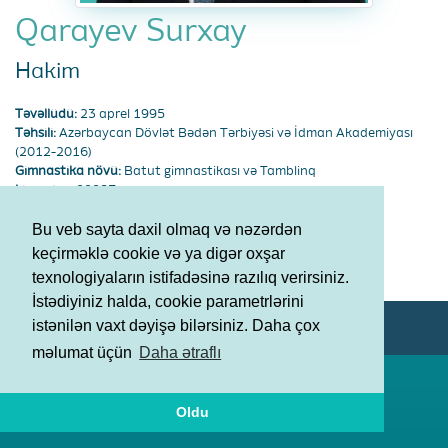
Qarayev Surxay
Hakim
Təvəllüdü:
23 aprel 1995
Təhsili:
Azərbaycan Dövlət Bədən Tərbiyəsi və İdman Akademiyası
(2012-2016)
Gimnastika növü:
Batut gimnastikası və Tamblinq
Lisenziya:
00087
Etibarlıdır:
31.12.2028
Bu veb sayta daxil olmaq və nəzərdən
Şərtlər və Qaydalar
keçirməklə cookie və ya digər oxşar
Məxfilik Siyasəti
texnologiyaların istifadəsinə razılıq verirsiniz.
İstədiyiniz halda, cookie parametrlərini
istənilən vaxt dəyişə bilərsiniz. Daha çox
© AGF 2011-2026
məlumat üçün
Daha ətraflı
Oldu