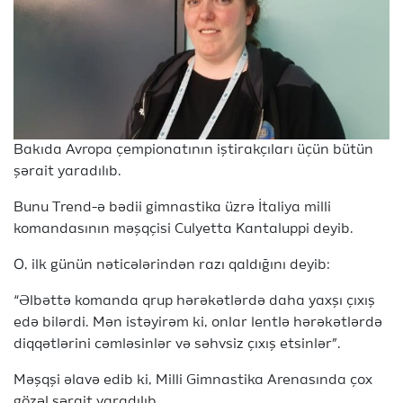
Bakıda Avropa çempionatının iştirakçıları üçün bütün
şərait yaradılıb.
Bunu Trend-ə bədii gimnastika üzrə İtaliya milli
komandasının məşqçisi Culyetta Kantaluppi deyib.
O, ilk günün nəticələrindən razı qaldığını deyib:
“Əlbəttə komanda qrup hərəkətlərdə daha yaxşı çıxış
edə bilərdi. Mən istəyirəm ki, onlar lentlə hərəkətlərdə
diqqətlərini cəmləsinlər və səhvsiz çıxış etsinlər”.
Məşqşi əlavə edib ki, Milli Gimnastika Arenasında çox
gözəl şərait yaradılıb.