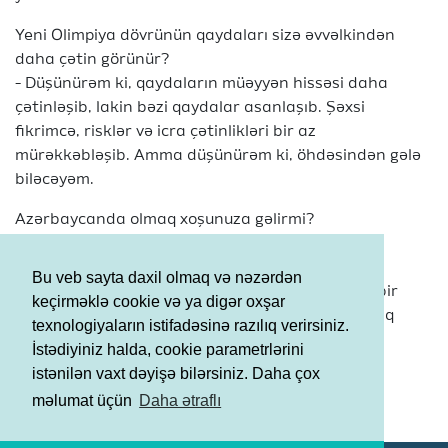
Yeni Olimpiya dövrünün qaydaları sizə əvvəlkindən
daha çətin görünür?
- Düşünürəm ki, qaydaların müəyyən hissəsi daha
çətinləşib, lakin bəzi qaydalar asanlaşıb. Şəxsi
fikrimcə, risklər və icra çətinlikləri bir az
mürəkkəbləşib. Amma düşünürəm ki, öhdəsindən gələ
biləcəyəm.
Azərbaycanda olmaq xoşunuza gəlirmi?
- Burada olmaq çox maraqlıdır. Əvvəllər yalnız
yarışlarda iştirak üçün gəlmişdim. İndi isə şəhəri
Bu veb sayta daxil olmaq və nəzərdən
gəzmək fürsətim də oldu. Bu mənim üçün xüsusi bir
keçirməklə cookie və ya digər oxşar
proqram idi. Arena isə möhtəşəmdir. Burada məşq
texnologiyaların istifadəsinə razılıq verirsiniz.
etmək üçün çox rahat şərait var. Daha yaxşısını
İstədiyiniz halda, cookie parametrlərini
bacarmaq üçün lazım olan hər şey mövcuddur.
istənilən vaxt dəyişə bilərsiniz. Daha çox
Şərtlər və Qaydalar
məlumat üçün
Daha ətraflı
Məxfilik Siyasəti