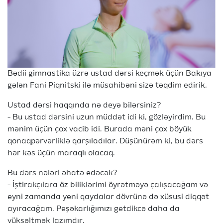
Bədii gimnastika üzrə ustad dərsi keçmək üçün Bakıya
gələn Fani Piqnitski ilə müsahibəni sizə təqdim edirik.
Ustad dərsi haqqında nə deyə bilərsiniz?
- Bu ustad dərsini uzun müddət idi ki, gözləyirdim. Bu
mənim üçün çox vacib idi. Burada məni çox böyük
qonaqpərvərliklə qarşıladılar. Düşünürəm ki, bu dərs
hər kəs üçün maraqlı olacaq.
Bu dərs nələri əhatə edəcək?
- İştirakçılara öz biliklərimi öyrətməyə çalışacağam və
eyni zamanda yeni qaydalar dövrünə də xüsusi diqqət
ayıracağam. Peşəkarlığımızı getdikcə daha da
yüksəltmək lazımdır.