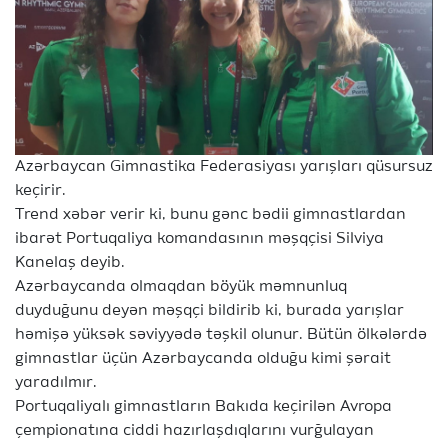
Azərbaycan Gimnastika Federasiyası yarışları qüsursuz
keçirir.
Trend xəbər verir ki, bunu gənc bədii gimnastlardan
ibarət Portuqaliya komandasının məşqçisi Silviya
Kanelaş deyib.
Azərbaycanda olmaqdan böyük məmnunluq
duyduğunu deyən məşqçi bildirib ki, burada yarışlar
həmişə yüksək səviyyədə təşkil olunur. Bütün ölkələrdə
gimnastlar üçün Azərbaycanda olduğu kimi şərait
yaradılmır.
Portuqaliyalı gimnastların Bakıda keçirilən Avropa
çempionatına ciddi hazırlaşdıqlarını vurğulayan