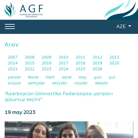
AZE
Arxiv
2007
2008
2009
2010
2011
2012
2013
2014
2015
2016
2017
2018
2019
2020
2021
2022
2023
2024
2025
2026
yanvar
fevral
mart
aprel
may
iyun
iyul
avqust
sentyabr
oktyabr
noyabr
dekabr
"Azərbaycan Gimnastika Federasiyası yarışları
qüsursuz keçirir"
19 may 2023