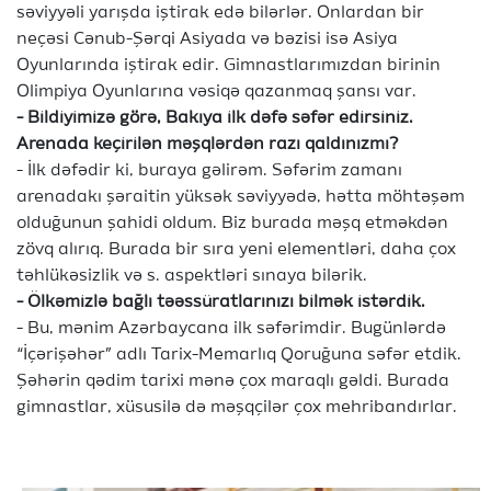
səviyyəli yarışda iştirak edə bilərlər. Onlardan bir
neçəsi Cənub-Şərqi Asiyada və bəzisi isə Asiya
Oyunlarında iştirak edir. Gimnastlarımızdan birinin
Olimpiya Oyunlarına vəsiqə qazanmaq şansı var.
- Bildiyimizə görə, Bakıya ilk dəfə səfər edirsiniz.
Arenada keçirilən məşqlərdən razı qaldınızmı?
- İlk dəfədir ki, buraya gəlirəm. Səfərim zamanı
arenadakı şəraitin yüksək səviyyədə, hətta möhtəşəm
olduğunun şahidi oldum. Biz burada məşq etməkdən
zövq alırıq. Burada bir sıra yeni elementləri, daha çox
təhlükəsizlik və s. aspektləri sınaya bilərik.
- Ölkəmizlə bağlı təəssüratlarınızı bilmək istərdik.
- Bu, mənim Azərbaycana ilk səfərimdir. Bugünlərdə
“İçərişəhər” adlı Tarix-Memarlıq Qoruğuna səfər etdik.
Şəhərin qədim tarixi mənə çox maraqlı gəldi. Burada
gimnastlar, xüsusilə də məşqçilər çox mehribandırlar.