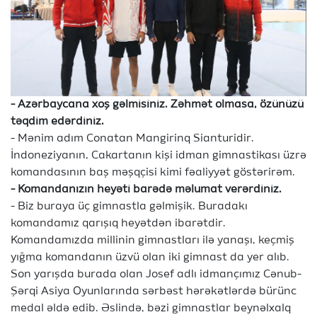
- Azərbaycana xoş gəlmisiniz. Zəhmət olmasa, özünüzü
təqdim edərdiniz.
- Mənim adım Conatan Mangirinq Sianturidir.
İndoneziyanın, Cakartanın kişi idman gimnastikası üzrə
komandasının baş məşqçisi kimi fəaliyyət göstərirəm.
- Komandanızın heyəti barədə məlumat verərdiniz.
- Biz buraya üç gimnastla gəlmişik. Buradakı
komandamız qarışıq heyətdən ibarətdir.
Komandamızda millinin gimnastları ilə yanaşı, keçmiş
yığma komandanın üzvü olan iki gimnast da yer alıb.
Son yarışda burada olan Josef adlı idmançımız Cənub-
Şərqi Asiya Oyunlarında sərbəst hərəkətlərdə bürünc
medal əldə edib. Əslində, bəzi gimnastlar beynəlxalq