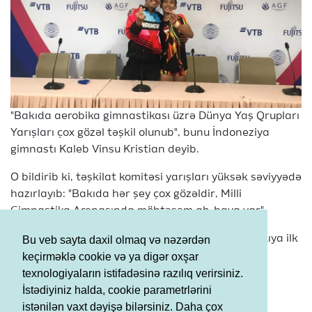
"Bakıda aerobika gimnastikası üzrə Dünya Yaş Qrupları
Yarışları çox gözəl təşkil olunub", bunu İndoneziya
gimnastı Kaleb Vinsu Kristian deyib.
O bildirib ki, təşkilat komitəsi yarışları yüksək səviyyədə
hazırlayıb: "Bakıda hər şey çox gözəldir, Milli
Gimnastika Arenasında möhtəşəm ab-hava var".
Gimnast ilk dəfə Bakıya gəldiyini vurğulayıb: "Bakıya ilk
Bu veb sayta daxil olmaq və nəzərdən
dəfə gəlmişəm və həyəcanlıyam. Əsas tapşırığım
keçirməklə cookie və ya digər oxşar
yarışlarda layiqincə iştirak etməkdir".
texnologiyaların istifadəsinə razılıq verirsiniz.
İstədiyiniz halda, cookie parametrlərini
"Trend" İnformasiya Agentliyi, 22 may, 2021-ci il
istənilən vaxt dəyişə bilərsiniz. Daha çox