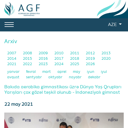
AZE
Arxiv
2007
2008
2009
2010
2011
2012
2013
2014
2015
2016
2017
2018
2019
2020
2021
2022
2023
2024
2025
2026
yanvar
fevral
mart
aprel
may
iyun
iyul
avqust
sentyabr
oktyabr
noyabr
dekabr
Bakıda aerobika gimnastikası üzrə Dünya Yaş Qrupları
Yarışları çox gözəl təşkil olunub - İndoneziyalı gimnast
22 may 2021