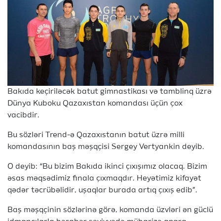
Bakıda keçiriləcək batut gimnastikası və tamblinq üzrə
Dünya Kuboku Qazaxıstan komandası üçün çox
vacibdir.
Bu sözləri Trend-ə Qazaxıstanın batut üzrə milli
komandasının baş məşqçisi Sergey Vertyankin deyib.
O deyib: “Bu bizim Bakıda ikinci çıxışımız olacaq. Bizim
əsas məqsədimiz finala çıxmaqdır. Heyətimiz kifayət
qədər təcrübəlidir, uşaqlar burada artıq çıxış edib”.
Baş məşqçinin sözlərinə görə, komanda üzvləri ən güclü