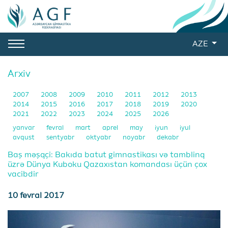
AZE
Arxiv
2007
2008
2009
2010
2011
2012
2013
2014
2015
2016
2017
2018
2019
2020
2021
2022
2023
2024
2025
2026
yanvar
fevral
mart
aprel
may
iyun
iyul
avqust
sentyabr
oktyabr
noyabr
dekabr
Baş məşqçi: Bakıda batut gimnastikası və tamblinq
üzrə Dünya Kuboku Qazaxıstan komandası üçün çox
vacibdir
10 fevral 2017