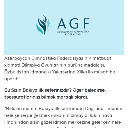
Azərbaycan Gimnastika Federasiyasının mətbuat
xidməti Olimpiya Oyunlarının bürünc medalçısı,
Özbəkistan idmançısı Yekaterina Xilko ilə müsahibə
aparıb.
Bu Sizin Bakıya ilk səfərinizdir? Əgər belədirsə,
təəssüratlarınızı bilmək maraqlı olardı.
“Bəli, bu mənim Bakıya ilk səfərimdir. Doğrudur, mənim
hələ şəhərdə gəzmək imkanım olmayıb, lakin hava
limanından sizin gözəl idman mərkəzinə gələrkən hələ