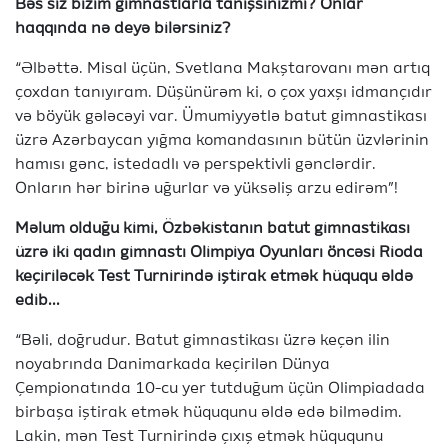
Bəs siz bizim gimnastlarla tanışsınızmı? Onlar
haqqında nə deyə bilərsiniz
?
“Əlbəttə. Misal üçün, Svetlana Makştarovanı mən artıq
çoxdan tanıyıram. Düşünürəm ki, o çox yaxşı idmançıdır
və böyük gələcəyi var. Ümumiyyətlə batut gimnastikası
üzrə Azərbaycan yığma komandasının bütün üzvlərinin
hamısı gənc, istedadlı və perspektivli gənclərdir.
Onların hər birinə uğurlar və yüksəliş arzu edirəm”!
Məlum olduğu kimi, Özbəkistanın batut gimnastikası
üzrə iki qadın gimnastı Olimpiya Oyunları öncəsi Rioda
keçiriləcək Test Turnirində iştirak etmək hüququ əldə
edib...
“Bəli, doğrudur. Batut gimnastikası üzrə keçən ilin
noyabrında Danimarkada keçirilən Dünya
Çempionatında 10-cu yer tutduğum üçün Olimpiadada
birbaşa iştirak etmək hüququnu əldə edə bilmədim.
Lakin, mən Test Turnirində çıxış etmək hüququnu