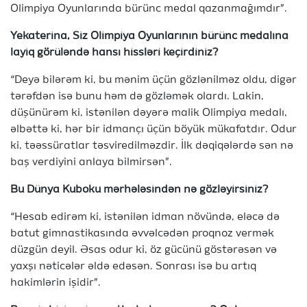
Olimpiya Oyunlarında bürünc medal qazanmağımdır”.
Yekaterina, Siz Olimpiya Oyunlarının bürünc medalına
layiq görüləndə hansı hissləri keçirdiniz?
“Deyə bilərəm ki, bu mənim üçün gözlənilməz oldu, digər
tərəfdən isə bunu həm də gözləmək olardı. Lakin,
düşünürəm ki, istənilən dəyərə malik Olimpiya medalı,
əlbəttə ki, hər bir idmançı üçün böyük mükafatdır. Odur
ki, təəssüratlar təsviredilməzdir. İlk dəqiqələrdə sən nə
baş verdiyini anlaya bilmirsən”.
Bu Dünya Kuboku mərhələsindən nə gözləyirsiniz?
“Hesab edirəm ki, istənilən idman növündə, eləcə də
batut gimnastikasında əvvəlcədən proqnoz vermək
düzgün deyil. Əsas odur ki, öz gücünü göstərəsən və
yaxşı nəticələr əldə edəsən. Sonrası isə bu artıq
hakimlərin işidir”.