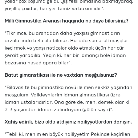
yollar çox xoşuma gəldi. Qış fəsli olmasına baxmayaraq,
yaşıllıq çoxdur, hər yer təmiz və baxımlıdır”.
Milli Gimnastika Arenası haqqında nə deyə bilərsiniz?
“Fikrimcə, bu arenadan daha yaxşısı gimnastların
arzularında belə ola bilməz. Burada səmərəli məşqlər
keçirmək və yaxşı nəticələr əldə etmək üçün hər cür
şərait yaradılıb. Yəqin ki, hər bir idmançı belə idman
bazasına həsəd apara bilər”.
Batut gimanstikası ilə nə vaxtdan məşğulsunuz?
“Bilavasitə bu gimnastika növü ilə mən səkkiz yaşından
məşğulam. Valideynlərim idman gimnastikası üzrə
idman ustalarıdırlar. Ona görə də, mən, demək olar ki,
2-3 yaşımdan idman zalındayam (gülümsəyir)”.
Xahiş edirik, bizə əldə etdiyiniz nailiyyətlərdən danışın.
“Təbii ki, mənim ən böyük nailiyyətim Pekində keçirilən