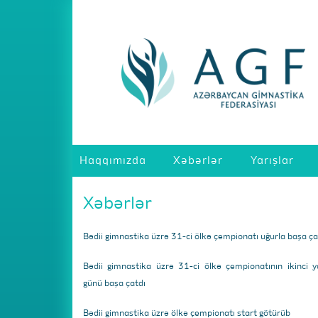
Haqqımızda
Xəbərlər
Yarışlar
Xəbərlər
Bədii gimnastika üzrə 31-ci ölkə çempionatı uğurla başa ça
Bədii gimnastika üzrə 31-ci ölkə çempionatının ikinci y
günü başa çatdı
Bədii gimnastika üzrə ölkə çempionatı start götürüb