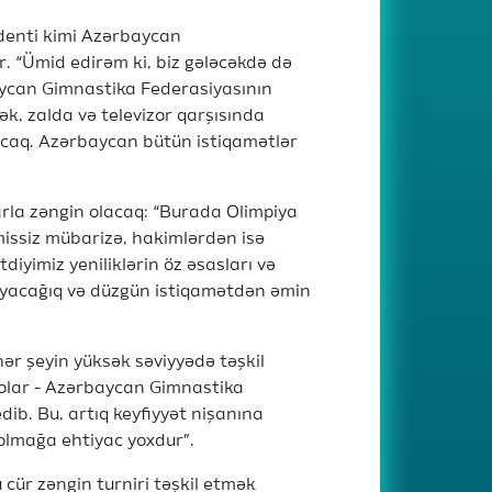
identi kimi Azərbaycan
r. “Ümid edirəm ki, biz gələcəkdə də
aycan Gimnastika Federasiyasının
cək, zalda və televizor qarşısında
acaq. Azərbaycan bütün istiqamətlər
larla zəngin olacaq: “Burada Olimpiya
issiz mübarizə, hakimlərdən isə
diyimiz yeniliklərin öz əsasları və
layacağıq və düzgün istiqamətdən əmin
r şeyin yüksək səviyyədə təşkil
k olar - Azərbaycan Gimnastika
dib. Bu, artıq keyfiyyət nişanına
olmağa ehtiyac yoxdur”.
 cür zəngin turniri təşkil etmək