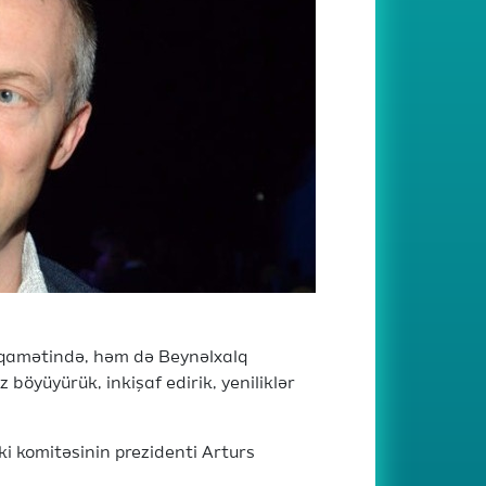
qamətində, həm də Beynəlxalq
 böyüyürük, inkişaf edirik, yeniliklər
i komitəsinin prezidenti Arturs