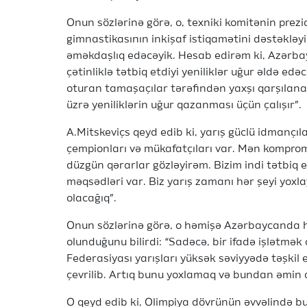
Onun sözlərinə görə, o, texniki komitənin prez
gimnastikasının inkişaf istiqamətini dəstəkləyi
əməkdaşlıq edəcəyik. Hesab edirəm ki, Azərb
çətinliklə tətbiq etdiyi yeniliklər uğur əldə edə
oturan tamaşaçılar tərəfindən yaxşı qarşılan
üzrə yeniliklərin uğur qazanması üçün çalışır”.
A.Mitskeviçs qeyd edib ki, yarış güclü idmançı
çempionları və mükafatçıları var. Mən komprom
düzgün qərarlar gözləyirəm. Bizim indi tətbiq et
məqsədləri var. Biz yarış zamanı hər şeyi yox
olacağıq”.
Onun sözlərinə görə, o həmişə Azərbaycanda hə
olunduğunu bilirdi: “Sadəcə, bir ifadə işlətmə
Federasiyası yarışları yüksək səviyyədə təşkil e
çevrilib. Artıq bunu yoxlamaq və bundan əmin 
O qeyd edib ki, Olimpiya dövrünün əvvəlində bu