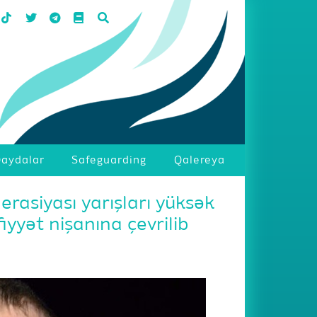
aydalar
Safeguarding
Qalereya
rasiyası yarışları yüksək
fiyyət nişanına çevrilib