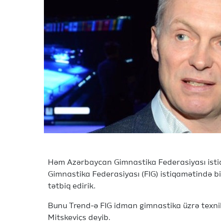
Həm Azərbaycan Gimnastika Federasiyası isti
Gimnastika Federasiyası (FIG) istiqamətində biz
tətbiq edirik.
Bunu Trend-ə FIG idman gimnastika üzrə texnik
Mitskeviçs deyib.