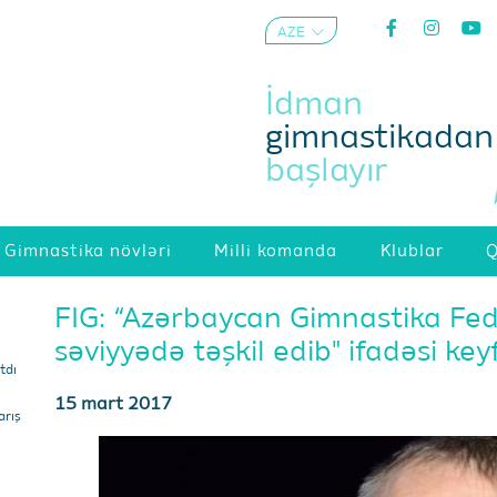
AZE
ENG
İdman
gimnastikadan
başlayır
Gimnastika növləri
Milli komanda
Klublar
Q
FIG: “Azərbaycan Gimnastika Fede
səviyyədə təşkil edib" ifadəsi key
tdı
15 mart 2017
arış