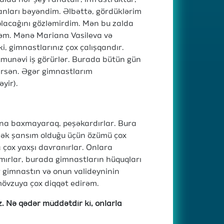
lda hər şey rahatdır, infrastruktur,
anları bəyəndim. Əlbəttə, gördüklərim
olacağını gözləmirdim. Mən bu zalda
yirəm. Mənə Mariana Vasileva və
, gimnastlarınız çox çalışqandır.
ümunəvi iş görürlər. Burada bütün gün
irsən. Əgər gimnastlarım
yir).
rına baxmayaraq, peşəkardırlar. Bura
nmək şansım olduğu üçün özümü çox
 çox yaxşı davranırlar. Onlara
rmırlar, burada gimnastların hüquqları
r gimnastın və onun valideyninin
övzuya çox diqqət edirəm.
. Nə qədər müddətdir ki, onlarla