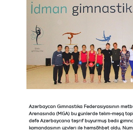
Azərbaycan Gimnastika Federasiyasının mətbu
Arenasında (MGA) bu günlərdə təlim-məşq topl
dəfə Azərbaycana təşrif buyurmuş bədii gimna
komandasının üzvləri ilə həmsöhbət oldu. Nüm