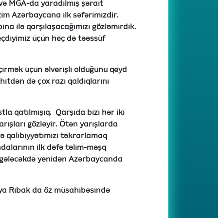
ə MGA-da yaradılmış şərait
zim Azərbaycana ilk səfərimizdir.
bina ilə qarşılaşacağımızı gözləmirdik.
çdiyimiz üçün heç də təəssüf
çirmək üçün əlverişli olduğunu qeyd
itdən də çox razı qaldıqlarını
la qatılmışıq. Qarşıda bizi hər iki
arışları gözləyir. Ötən yarışlarda
ə qalibiyyətimizi təkrarlamaq
ndalarının ilk dəfə təlim-məşq
k, gələcəkdə yenidən Azərbaycanda
ya Rıbak da öz müsahibəsində