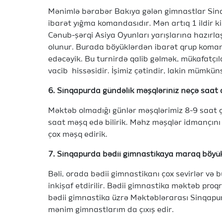
Mənimlə bərabər Bakıya gələn gimnastlar Sin
ibarət yığma komandasıdır. Mən artıq 1 ildir ki
Cənub-şərqi Asiya Oyunları yarışlarına hazırlaş
olunur. Burada böyüklərdən ibarət qrup komand
edəcəyik. Bu turnirdə qalib gəlmək, mükafatçı
vacib hissəsidir. İşimiz çətindir, lakin mümküns
6. Sinqapurda gündəlik məşqləriniz neçə saat
Məktəb olmadığı günlər məşqlərimiz 8-9 saat ç
saat məşq edə bilirik. Məhz məşqlər idmançını 
çox məşq edirik.
7. Sinqapurda bədii gimnastikaya maraq böy
Bəli, orada bədii gimnastikanı çox sevirlər və
inkişaf etdirilir. Bədii gimnastika məktəb proq
bədii gimnastika üzrə Məktəblərarası Sinqapur
mənim gimnastlarım da çıxış edir.