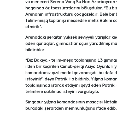
və meneceri Serena Vonq Su Han Azərbaycan v
haqqında öz təəssüratlarını bölüşdülər. “Bu bi
Arenanın infrastrukturu çox gözəldir. Belə bir 
Təlim-məşq toplanışı məqsədilə məhz Bakını se
etmirik
”.
Arenadakı şəraitin yüksək səviyyəli yarışlar ke
edən qonaqlar, gimnastlar üçün yaradılmış müh
bildiriblər.
“Biz Bakıya - təlim-məşq toplanışına 13 gimnast
ildən bir keçirilən Cənub-şərqi Asiya Oyunları y
komandamız qızıl medal qazanmışdı, bu dəfə d
istəyirik”, deyə Patrik Ho bildirib. Yığma koma
toplanışında iştirak etdiyini qeyd edən Patri
təlimlərə qatılmaq istəyini vurğulayıb.
Sinqapur yığma komandasının məşqçisi Natali
buradakı şəraitdən məmnunluğunu ifadə edib.