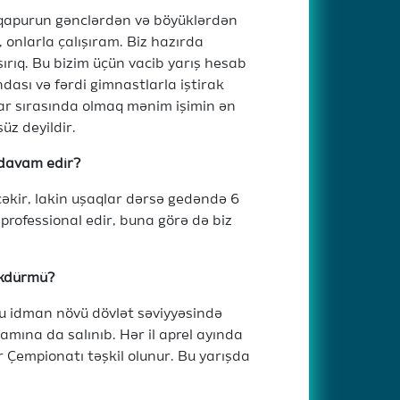
qapurun gənclərdən və böyüklərdən
, onlarla çalışıram. Biz hazırda
ırıq. Bu bizim üçün vacib yarış hesab
ası və fərdi gimnastlarla iştirak
lar sırasında olmaq mənim işimin ən
üz deyildir.
 davam edir?
əkir, lakin uşaqlar dərsə gedəndə 6
professional edir, buna görə də biz
ükdürmü?
 bu idman növü dövlət səviyyəsində
ramına da salınıb. Hər il aprel ayında
 Çempionatı təşkil olunur. Bu yarışda