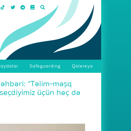
aydalar
Safeguarding
Qalereya
əhbəri: “Təlim-məşq
 seçdiyimiz üçün heç də