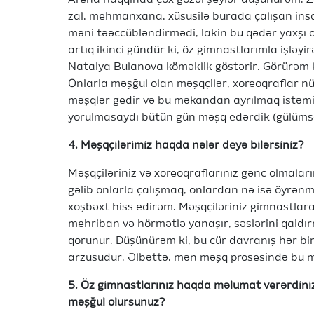
Arena haqqında çox gözəl şeylər düşünürəm. Za
zal, mehmanxana, xüsusilə burada çalışan ins
məni təəccübləndirmədi, lakin bu qədər yaxşı 
artıq ikinci gündür ki, öz gimnastlarımla işlə
Natalya Bulanova köməklik göstərir. Görürəm ki
Onlarla məşğul olan məşqçilər, xoreoqraflar n
məşqlər gedir və bu məkandan ayrılmaq istəm
yorulmasaydı bütün gün məşq edərdik (gülümsə
4. Məşqçilərimiz haqda nələr deyə bilərsiniz?
Məşqçiləriniz və xoreoqraflarınız gənc olmala
gəlib onlarla çalışmaq, onlardan nə isə öyrə
xoşbəxt hiss edirəm. Məşqçiləriniz gimnastlara
mehriban və hörmətlə yanaşır, səslərini qaldı
qorunur. Düşünürəm ki, bu cür davranış hər bi
arzusudur. Əlbəttə, mən məşq prosesində bu m
5. Öz gimnastlarınız haqda məlumat verərdiniz
məşğul olursunuz?