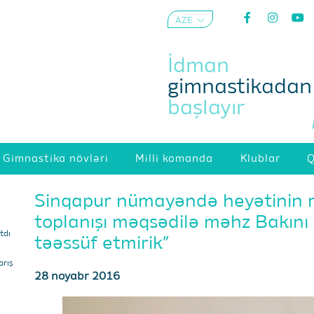
AZE
ENG
İdman
gimnastikadan
başlayır
Gimnastika növləri
Milli komanda
Klublar
Q
Sinqapur nümayəndə heyətinin r
toplanışı məqsədilə məhz Bakını
tdı
təəssüf etmirik”
arış
28 noyabr 2016