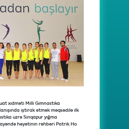
at xidməti Milli Gimnastika
anışında iştirak etmək məqsədilə ilk
stika üzrə Sinqapur yığma
ayəndə heyətinin rəhbəri Patrik Ho