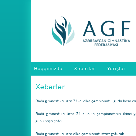
Haqqımızda
Xəbərlər
Yarışlar
Xəbərlər
Bədii gimnastika üzrə 31-ci ölkə çempionatı uğurla başa ça
Bədii gimnastika üzrə 31-ci ölkə çempionatının ikinci y
günü başa çatdı
Bədii gimnastika üzrə ölkə çempionatı start götürüb