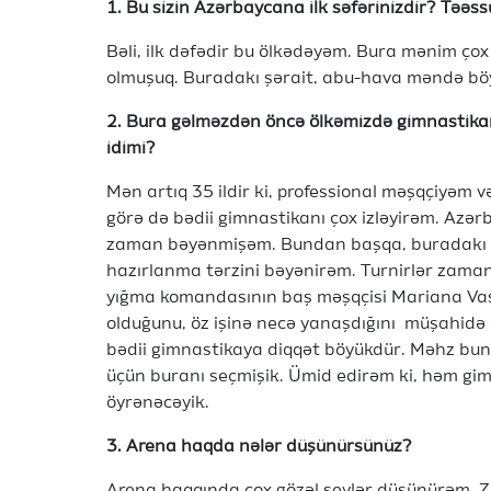
1. Bu sizin Azərbaycana ilk səfərinizdir? Təəss
Bəli, ilk dəfədir bu ölkədəyəm. Bura mənim çox 
olmuşuq. Buradakı şərait, abu-hava məndə böy
2. Bura gəlməzdən öncə ölkəmizdə gimnastikan
idimi?
Mən artıq 35 ildir ki, professional məşqçiyəm
görə də bədii gimnastikanı çox izləyirəm. Azərb
zaman bəyənmişəm. Bundan başqa, buradakı iş 
hazırlanma tərzini bəyənirəm. Turnirlər zama
yığma komandasının baş məşqçisi Mariana Vasi
olduğunu, öz işinə necə yanaşdığını müşahid
bədii gimnastikaya diqqət böyükdür. Məhz buna
üçün buranı seçmişik. Ümid edirəm ki, həm gi
öyrənəcəyik.
3. Arena haqda nələr düşünürsünüz?