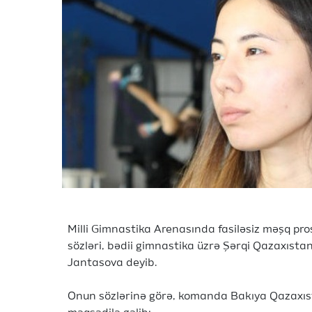
Milli Gimnastika Arenasında fasiləsiz məşq pro
sözləri, bədii gimnastika üzrə Şərqi Qazaxıst
Jantasova deyib.
Onun sözlərinə görə, komanda Bakıya Qazaxıs