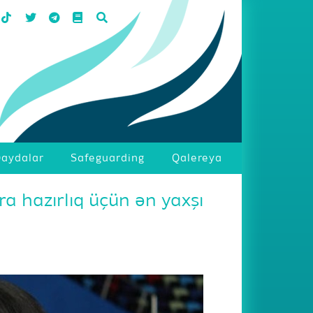
aydalar
Safeguarding
Qalereya
ra hazırlıq üçün ən yaxşı