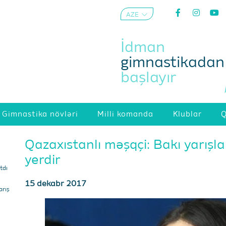
AZE
ENG
İdman
gimnastikadan
başlayır
Gimnastika növləri
Milli komanda
Klublar
Q
Qazaxıstanlı məşqçi: Bakı yarışla
yerdir
tdı
15 dekabr 2017
arış