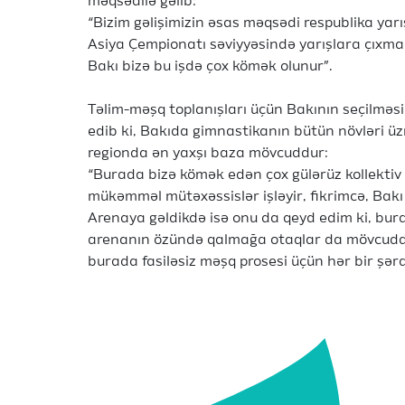
məqsədilə gəlib:
“Bizim gəlişimizin əsas məqsədi respublika yar
Asiya Çempionatı səviyyəsində yarışlara çıxmaq
Bakı bizə bu işdə çox kömək olunur”.
Təlim-məşq toplanışları üçün Bakının seçilmə
edib ki, Bakıda gimnastikanın bütün növləri ü
regionda ən yaxşı baza mövcuddur:
“Burada bizə kömək edən çox gülərüz kollektiv 
mükəmməl mütəxəssislər işləyir, fikrimcə, Bakı
Arenaya gəldikdə isə onu da qeyd edim ki, bura
arenanın özündə qalmağa otaqlar da mövcuddu
burada fasiləsiz məşq prosesi üçün hər bir şərai