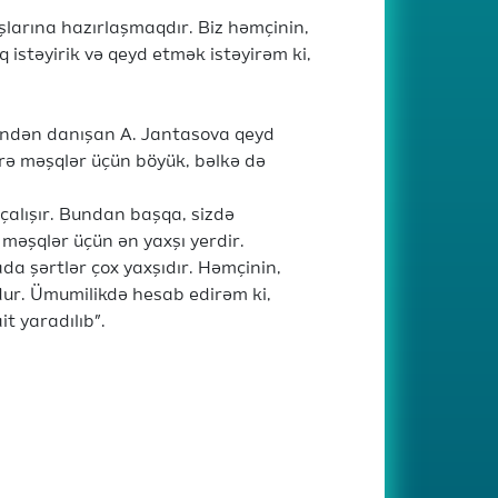
ışlarına hazırlaşmaqdır. Biz həmçinin,
 istəyirik və qeyd etmək istəyirəm ki,
sindən danışan A. Jantasova qeyd
zrə məşqlər üçün böyük, bəlkə də
çalışır. Bundan başqa, sizdə
 məşqlər üçün ən yaxşı yerdir.
da şərtlər çox yaxşıdır. Həmçinin,
r. Ümumilikdə hesab edirəm ki,
t yaradılıb”.