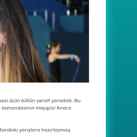
sesi üçün bütün şərait yaradılıb. Bu
an komandasının məşqçisi Anara
tandakı yarışlara hazırlaşmaq