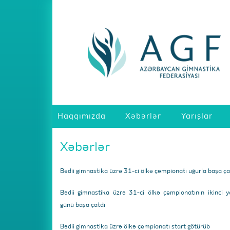
Haqqımızda
Xəbərlər
Yarışlar
Xəbərlər
Bədii gimnastika üzrə 31-ci ölkə çempionatı uğurla başa ça
Bədii gimnastika üzrə 31-ci ölkə çempionatının ikinci y
günü başa çatdı
Bədii gimnastika üzrə ölkə çempionatı start götürüb