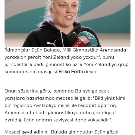
"İdmançılar üçün Bakıda, Milli Gimnastika Arenasında
yaradılan şərait Yeni Zelandiyada yoxdur", bunu
jurnalistlərə bədii gimnastika üzrə Yeni Zelandiya qrup
komandasının məşqçisi
Erika Forbi
deyib.
Onun sözlərinə görə, komanda Bakıya gələcək
yarışlara hazırlaşmaq məqsədilə gəlib: "Bildiyiniz kimi,
biz regionda Avstraliya millisi ilə rəqabət aparırıq.
Amma orada bədii gimnastikaya daha çox diqqət
ayrıldığı üçün onların səviyyəsi daha yüksəkdir".
Məşqçi qeyd edib ki, Bakıda gimnastlar üçün gözəl