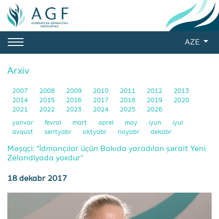
AZE
Arxiv
2007
2008
2009
2010
2011
2012
2013
2014
2015
2016
2017
2018
2019
2020
2021
2022
2023
2024
2025
2026
yanvar
fevral
mart
aprel
may
iyun
iyul
avqust
sentyabr
oktyabr
noyabr
dekabr
Məşqçi: "İdmançılar üçün Bakıda yaradılan şərait Yeni
Zelandiyada yoxdur"
18 dekabr 2017