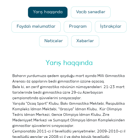
Yarış haqqında
Vacib sənədlər
Faydalı məlumatlar
Proqram
İştirakçılar
Nəticələr
Xəbərlər
Yarış haqqında
Baharın yurdumuza qədəm qoyduğu mart ayında Milli Gimnastika
Arenası öz qapılarını bədii gimnastların üzünə açacaq.
Belə ki, ən zərif gimnastika növünün nümayəndələri 21-23 mart
tarixlərində bədii gimnastika üzrə 29-cu Azərbaycan
çempionatında qüvvələrini sınayacaqlar.
Yarışda "Ocaq Sport" Klubu, Bakı Gimnastika Məktəbi, Respublika
Kompleks İdman Məktəbi, “Grasiya” İdman Klubu, Kür Olimpiya
Tədris Idman Mərkəzi, Gəncə Olimpiya İdman Klubu, Zirə
Mədəniyyət Mərkəzi və Sumqayıt Olimpiya İdman Kompleksindən
gimnastlar qüvvələrini sınayacaqlar.
Çempionatda 2011-ci il təvəllüdlü yeniyetmələr, 2009-2010-ci il
təvəllüdlü gənclər və 2008-ci il və daha böyük təvəllüdlü