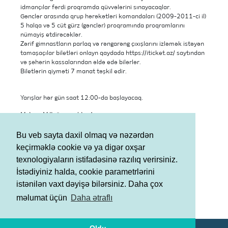
idmançılar fərdi proqramda qüvvələrini sınayacaqlar.
Gənclər arasında qrup hərəkətləri komandaları (2009-2011-ci il)
5 halqa və 5 cüt gürz (gənclər) proqramında proqramlarını
nümayiş etdirəcəklər.
Zərif gimnastların parlaq və rəngarəng çıxışlarını izləmək istəyən
tamaşaçılar biletləri onlayn qaydada https://iticket.az/ saytından
və şəhərin kassalarından əldə edə bilərlər.
Biletlərin qiyməti 7 manat təşkil edir.
Yarışlar hər gün saat 12:00-da başlayacaq.
Məkan: Milli Gimnastika Arenası
Telefon: (+994 12/51) 566-96-99
Ünvan: Bakı, H.Əliyev pr., 178
Bu veb sayta daxil olmaq və nəzərdən
Keçid: “Koroğlu” metro stansiyası
keçirməklə cookie və ya digər oxşar
texnologiyaların istifadəsinə razılıq verirsiniz.
İstədiyiniz halda, cookie parametrlərini
istənilən vaxt dəyişə bilərsiniz. Daha çox
Şərtlər və Qaydalar
məlumat üçün
Daha ətraflı
Məxfilik Siyasəti