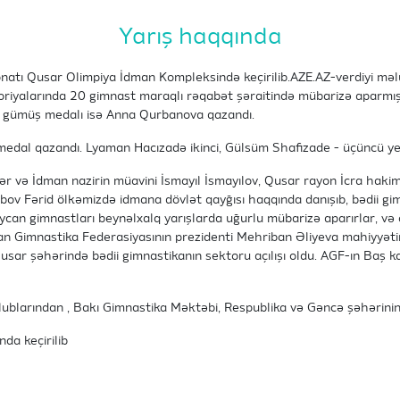
Yarış haqqında
natı Qusar Olimpiya İdman Kompleksində keçirilib.AZE.AZ-verdiyi mə
oriyalarında 20 gimnast maraqlı rəqabət şəraitində mübarizə aparmı
, gümüş medalı isə Anna Qurbanova qazandı.
 medal qazandı. Lyaman Hacızadə ikinci, Gülsüm Shafizade - üçüncü yer
ər və İdman nazirin müavini İsmayıl İsmayılov, Qusar rayon İcra hakim
ibov Fərid ölkəmizdə idmana dövlət qayğısı haqqında danışıb, bədii gi
ycan gimnastları beynəlxalq yarışlarda uğurlu mübarizə aparırlar, və 
an Gimnastika Federasiyasının prezidenti Mehriban Əliyeva mahiyyəti
usar şəhərində bədii gimnastikanın sektoru açılışı oldu. AGF-ın Baş 
lublarından , Bakı Gimnastika Məktəbi, Respublika və Gəncə şəhərinin
nda keçirilib