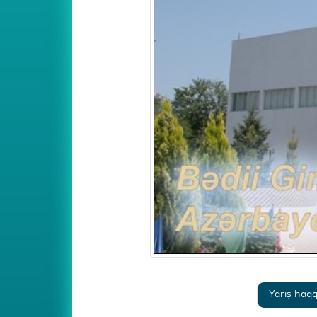
Yarış haq