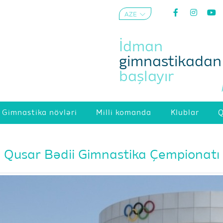
AZE
ENG
İdman
gimnastikadan
başlayır
Gimnastika növləri
Milli komanda
Klublar
Q
Qusar Bədii Gimnastika Çempionatı