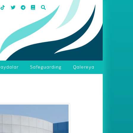
aydalar
Safeguarding
Qalereya