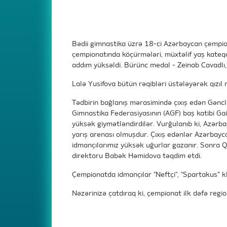
Bədii gimnastika üzrə 18-ci Azərbaycan çempio
çempionatında köçürmələri, müxtəlif yaş kateq
addım yüksəldi. Bürünc medal - Zeinab Cavadlı
Lalə Yusifova bütün rəqibləri üstələyərək qızıl
Tədbirin bağlanış mərasimində çıxış edən Gəncl
Gimnastika Federasiyasının (AGF) baş katibi Ga
yüksək giymətləndirdilər. Vurğulanıb ki, Azərba
yarış arenası olmuşdur. Çıxış edənlər Azərbayc
idmançılarımız yüksək uğurlar gazanır. Sonra Q
direktoru Babək Həmidova təqdim etdi.
Çempionatda idmançılar "Neftçi", "Spartakus” k
Nəzərinizə çatdıraq ki, çempionat ilk dəfə regio