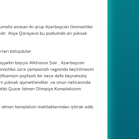
lumata əsasən iki qrup Azərbaycan Gimnastika
şdır. Aliyə Qarayeva bu podiumda ən yüksək
ləri bölüşdülər.
iyyətin başçısı Alkhasov Şair , Azərbaycan
mnastika üzrə çempionatı regionda keçirilməsini
ölkəmizin paytaxtı bir neçə dəfə beynəlxalq
ni yüksək qiymətləndilər ,və onun nəticəsində
katibi Qusar İdman Olimpiya Kompleksinin
 idman kompleksli məktəblərindən iştirak edib.