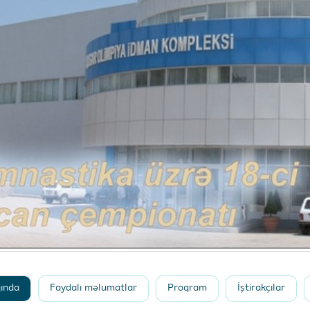
qında
Faydalı məlumatlar
Proqram
İştirakçılar