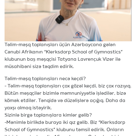
Təlim-məşq toplanışları üçün Azərbaycana gələn
Cənubi Afrikanın “Klerksdorp School of Gymnastics”
klubunun baş məşqçisi Tatyana Lavrençuk Vizer ilə
müsahibəni sizə təqdim edirik.
Təlim-məşq toplanışları necə keçdi?
- Təlim-məşq toplanışları çox gözəl keçdi, biz çox razıyıq.
Bütün məşqçilər bizimlə məmnuniyyətlə işlədilər, bizə
kömək etdilər. Tənqidə və düzəlişlərə açığıq. Daha da
yaxşı olmaq istəyirik.
Sizinlə birgə toplanışlara kimlər gəlib?
-Mənimlə birlikdə buraya iki qız gəlib. Biz “Klerksdorp
School of Gymnastics” klubunu təmsil edirik. Onların