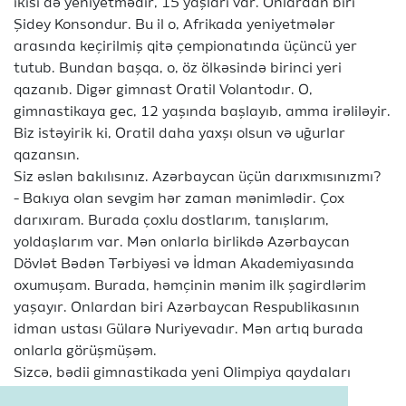
ikisi də yeniyetmədir, 15 yaşları var. Onlardan biri
Şidey Konsondur. Bu il o, Afrikada yeniyetmələr
arasında keçirilmiş qitə çempionatında üçüncü yer
tutub. Bundan başqa, o, öz ölkəsində birinci yeri
qazanıb. Digər gimnast Oratil Volantodır. O,
gimnastikaya gec, 12 yaşında başlayıb, amma irəliləyir.
Biz istəyirik ki, Oratil daha yaxşı olsun və uğurlar
qazansın.
Siz əslən bakılısınız. Azərbaycan üçün darıxmısınızmı?
- Bakıya olan sevgim hər zaman mənimlədir. Çox
darıxıram. Burada çoxlu dostlarım, tanışlarım,
yoldaşlarım var. Mən onlarla birlikdə Azərbaycan
Dövlət Bədən Tərbiyəsi və İdman Akademiyasında
oxumuşam. Burada, həmçinin mənim ilk şagirdlərim
yaşayır. Onlardan biri Azərbaycan Respublikasının
idman ustası Gülarə Nuriyevadır. Mən artıq burada
onlarla görüşmüşəm.
Sizcə, bədii gimnastikada yeni Olimpiya qaydaları
əvvəlkilərdən daha çətindirmi?