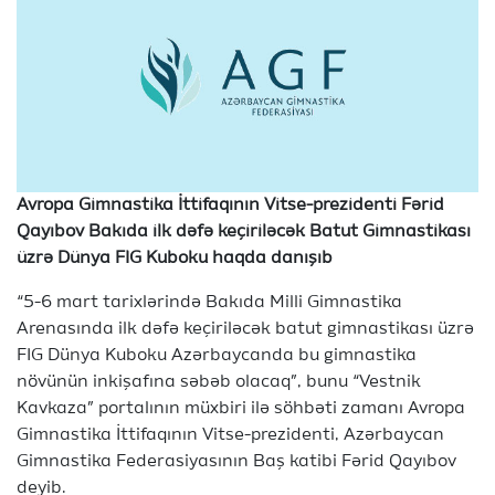
Avropa Gimnastika İttifaqının Vitse-prezidenti Fərid
Qayıbov
Bakıda ilk dəfə keçiriləcək Batut Gimnastikası
üzrə Dünya FIG Kuboku haqda danışıb
“5-6 mart tarixlərində Bakıda Milli Gimnastika
Arenasında ilk dəfə keçiriləcək batut gimnastikası üzrə
FIG Dünya Kuboku Azərbaycanda bu gimnastika
növünün inkişafına səbəb olacaq”, bunu “Vestnik
Kavkaza” portalının müxbiri ilə söhbəti zamanı Avropa
Gimnastika İttifaqının Vitse-prezidenti, Azərbaycan
Gimnastika Federasiyasının Baş katibi Fərid Qayıbov
deyib.