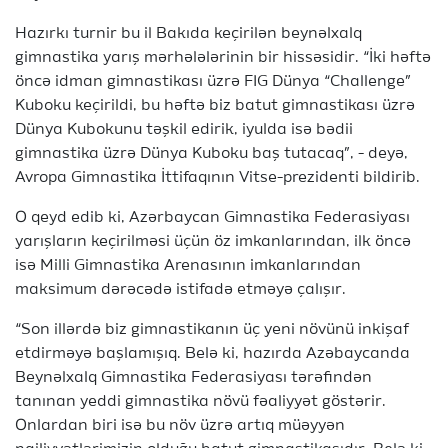
Hazırkı turnir bu il Bakıda keçirilən beynəlxalq
gimnastika yarış mərhələlərinin bir hissəsidir. “İki həftə
öncə idman gimnastikası üzrə FIG Dünya “Challenge”
Kuboku keçirildi, bu həftə biz batut gimnastikası üzrə
Dünya Kubokunu təşkil edirik, iyulda isə bədii
gimnastika üzrə Dünya Kuboku baş tutacaq”, - deyə,
Avropa Gimnastika İttifaqının Vitse-prezidenti bildirib.
O qeyd edib ki, Azərbaycan Gimnastika Federasiyası
yarışların keçirilməsi üçün öz imkanlarından, ilk öncə
isə Milli Gimnastika Arenasının imkanlarından
maksimum dərəcədə istifadə etməyə çalışır.
“Son illərdə biz gimnastikanın üç yeni növünü inkişaf
etdirməyə başlamışıq. Belə ki, hazırda Azəbaycanda
Beynəlxalq Gimnastika Federasiyası tərəfindən
tanınan yeddi gimnastika növü fəaliyyət göstərir.
Onlardan biri isə bu növ üzrə artıq müəyyən