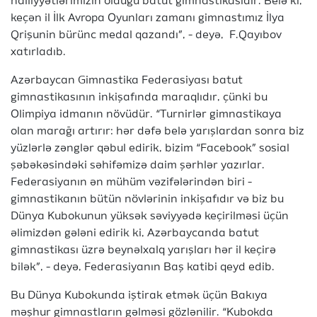
nailiyyətlərimizin olduğu batut gimnastikasıdır. Belə ki,
keçən il İlk Avropa Oyunları zamanı gimnastımız İlya
Qrişunin bürünc medal qazandı”, - deyə, F.Qayıbov
xatırladıb.
Azərbaycan Gimnastika Federasiyası batut
gimnastikasının inkişafında maraqlıdır, çünki bu
Olimpiya idmanın növüdür. “Turnirlər gimnastikaya
olan marağı artırır: hər dəfə belə yarışlardan sonra biz
yüzlərlə zənglər qəbul edirik, bizim “Facebook” sosial
şəbəkəsindəki səhifəmizə daim şərhlər yazırlar.
Federasiyanın ən mühüm vəzifələrindən biri -
gimnastikanın bütün növlərinin inkişafıdır və biz bu
Dünya Kubokunun yüksək səviyyədə keçirilməsi üçün
əlimizdən gələni edirik ki, Azərbaycanda batut
gimnastikası üzrə beynəlxalq yarışları hər il keçirə
bilək”, - deyə, Federasiyanın Baş katibi qeyd edib.
Bu Dünya Kubokunda iştirak etmək üçün Bakıya
məşhur gimnastların gəlməsi gözlənilir. “Kubokda