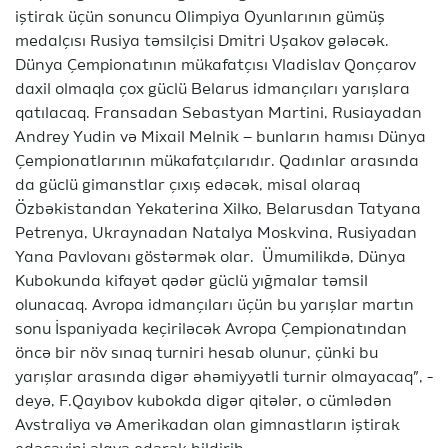
iştirak üçün sonuncu Olimpiya Oyunlarının gümüş
medalçısı Rusiya təmsilçisi Dmitri Uşakov gələcək.
Dünya Çempionatının mükafatçısı Vladislav Qonçarov
daxil olmaqla çox güclü Belarus idmançıları yarışlara
qatılacaq. Fransadan Sebastyan Martini, Rusiayadan
Andrey Yudin və Mixail Melnik – bunların hamısı Dünya
Çempionatlarının mükafatçılarıdır. Qadınlar arasında
da güclü gimanstlar çıxış edəcək, misal olaraq
Özbəkistandan Yekaterina Xilko, Belarusdan Tatyana
Petrenya, Ukraynadan Natalya Moskvina, Rusiyadan
Yana Pavlovanı göstərmək olar. Ümumilikdə, Dünya
Kubokunda kifayət qədər güclü yığmalar təmsil
olunacaq. Avropa idmançıları üçün bu yarışlar martın
sonu İspaniyada keçiriləcək Avropa Çempionatından
öncə bir növ sınaq turniri hesab olunur, çünki bu
yarışlar arasında digər əhəmiyyətli turnir olmayacaq”, -
deyə, F.Qayıbov kubokda digər qitələr, o cümlədən
Avstraliya və Amerikadan olan gimnastların iştirak