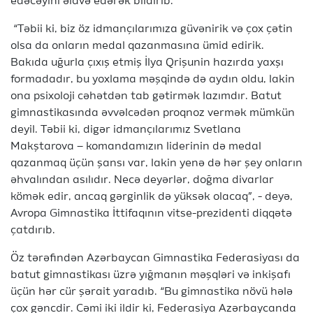
edəcəyini əlavə edərək bildirib.
“Təbii ki, biz öz idmançılarımıza güvənirik və çox çətin
olsa da onların medal qazanmasına ümid edirik.
Bakıda uğurla çıxış etmiş İlya Qrişunin hazırda yaxşı
formadadır, bu yoxlama məşqində də aydın oldu, lakin
ona psixoloji cəhətdən tab gətirmək lazımdır. Batut
gimnastikasında əvvəlcədən proqnoz vermək mümkün
deyil. Təbii ki, digər idmançılarımız Svetlana
Makştarova – komandamızın liderinin də medal
qazanmaq üçün şansı var, lakin yenə də hər şey onların
əhvalından asılıdır. Necə deyərlər, doğma divarlar
kömək edir, ancaq gərginlik də yüksək olacaq”, - deyə,
Avropa Gimnastika İttifaqının vitse-prezidenti diqqətə
çatdırıb.
Öz tərəfindən Azərbaycan Gimnastika Federasiyası da
batut gimnastikası üzrə yığmanın məşqləri və inkişafı
üçün hər cür şərait yaradıb. “Bu gimnastika növü hələ
çox gəncdir. Cəmi iki ildir ki, Federasiya Azərbaycanda