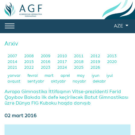
AZE
Arxiv
2007
2008
2009
2010
2011
2012
2013
2014
2015
2016
2017
2018
2019
2020
2021
2022
2023
2024
2025
2026
yanvar
fevral
mart
aprel
may
iyun
iyul
avqust
sentyabr
oktyabr
noyabr
dekabr
Avropa Gimnastika İttifaqının Vitse-prezidenti Fərid
Qayıbov Bakıda ilk dəfə keçiriləcək Batut Gimnastikası
üzrə Dünya FIG Kuboku haqda danışıb
02 mart 2016