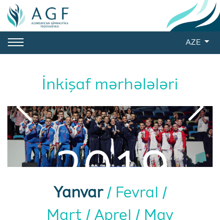
AZE
İnkişaf mərhələləri
2019
Yanvar
Fevral
Mart
Aprel
May