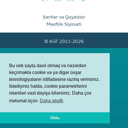
Şərtlər və Qaydalar
Məxfilik Siyasəti
© AGF 2011-2026
Bu veb sayta daxil olmaq və nəzərdən
keçirməklə cookie və ya digər oxşar
texnologiyaların istifadəsinə razılıq verirsiniz.
İstədiyiniz halda, cookie parametrlərini
istənilən vaxt dəyişə bilərsiniz. Daha çox
məlumat üçün
Daha ətraflı
Oldu