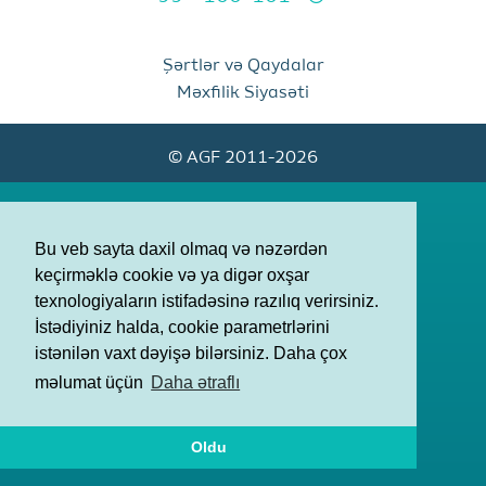
Şərtlər və Qaydalar
Məxfilik Siyasəti
© AGF 2011-2026
Bu veb sayta daxil olmaq və nəzərdən
keçirməklə cookie və ya digər oxşar
texnologiyaların istifadəsinə razılıq verirsiniz.
İstədiyiniz halda, cookie parametrlərini
istənilən vaxt dəyişə bilərsiniz. Daha çox
məlumat üçün
Daha ətraflı
Oldu