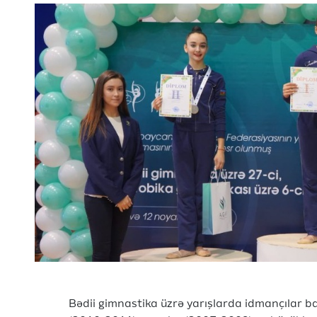
Bədii gimnastika üzrə yarışlarda idmançılar b