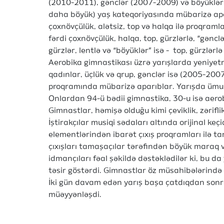
(2010-2011), gənclər (2007-2009) və böyüklər 
daha böyük) yaş kateqoriyasında mübarizə apar
çoxnövçülük, alətsiz, top və halqa ilə proqraml
fərdi çoxnövçülük, halqa, top, gürzlərlə, “gəncl
gürzlər, lentlə və “böyüklər” isə - top, gürzlərl
Aerobika gimnastikası üzrə yarışlarda yeniyetm
qadınlar, üçlük və qrup, gənclər isə (2005-2007-c
proqramında mübarizə aparıblar. Yarışda ümum
Onlardan 94-ü bədii gimnastika, 30-u isə aerob
Gimnastlar, həmişə olduğu kimi çeviklik, zəriflik
İştirakçılar musiqi sədaları altında orijinal k
elementlərindən ibarət çıxış proqramları ilə ta
çıxışları tamaşaçılar tərəfindən böyük maraq v
idmançıları fəal şəkildə dəstəklədilər ki, bu da
təsir göstərdi. Gimnastlar öz müsahibələrində 
İki gün davam edən yarış başa çatdıqdan sonr
müəyyənləşdi.