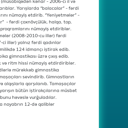
(müsabiqədən kənar - 2006-cı il və
ıblar. Yarışlarda “balacalar” - fərdi
arını nümayiş etdirib. “Yeniyetmələr” -
ər” - fərdi çoxnövçülük, halqa, top,
ə proqramlarını nümayiş etdiriblər.
ələr (2008-2010-cu illər) fərdi
i illər) yalnız fərdi qadınlar
ilikdə 124 idmançı iştirak edib.
ika gimnastikası üzrə çıxış edib.
 və ritm hissi nümayiş etdirdiriblər.
eçidlərlə mürəkkəb gimnastika
maşaçıları sevindirib. Gimnastların
ə alqışlarla qarşılanıb. Tamaşaçılar
 yarışın bütün iştirakçılarına müsbət
bunu həvəslə vurğuladılar.
a noyabrın 12-də qaliblər