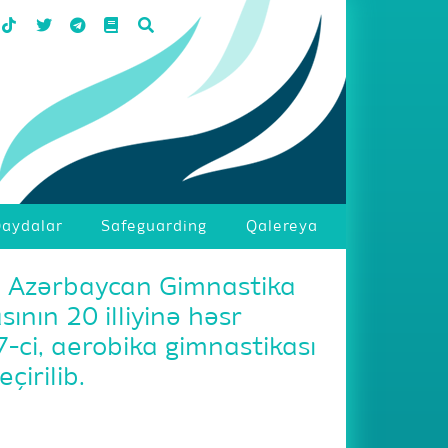
aydalar
Safeguarding
Qalereya
a Azərbaycan Gimnastika
ının 20 illiyinə həsr
-ci, aerobika gimnastikası
çirilib.