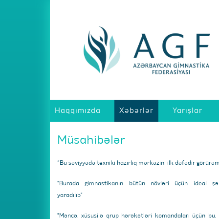
Haqqımızda
Xəbərlər
Yarışlar
Müsahibələr
“Bu səviyyədə texniki hazırlıq mərkəzini ilk dəfədir görürə
"Burada gimnastikanın bütün növləri üçün ideal şər
yaradılıb"
"Məncə, xüsusilə qrup hərəkətləri komandaları üçün bu,