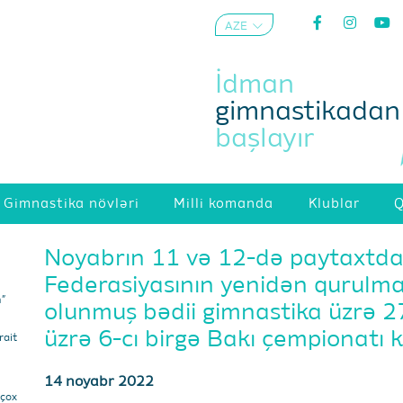
AZE
ENG
İdman
gimnastikadan
başlayır
Gimnastika növləri
Milli komanda
Klublar
Q
Noyabrın 11 və 12-də paytaxtd
Federasiyasının yenidən qurulmas
m”
olunmuş bədii gimnastika üzrə 27
üzrə 6-cı birgə Bakı çempionatı ke
ait
14 noyabr 2022
 çox