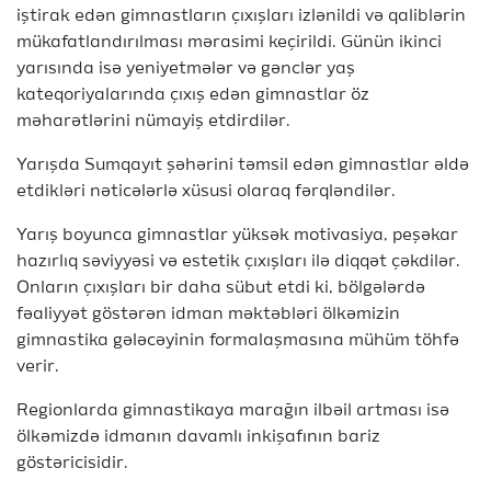
iştirak edən gimnastların çıxışları izlənildi və qaliblərin
mükafatlandırılması mərasimi keçirildi. Günün ikinci
yarısında isə yeniyetmələr və gənclər yaş
kateqoriyalarında çıxış edən gimnastlar öz
məharətlərini nümayiş etdirdilər.
Yarışda Sumqayıt şəhərini təmsil edən gimnastlar əldə
etdikləri nəticələrlə xüsusi olaraq fərqləndilər.
Yarış boyunca gimnastlar yüksək motivasiya, peşəkar
hazırlıq səviyyəsi və estetik çıxışları ilə diqqət çəkdilər.
Onların çıxışları bir daha sübut etdi ki, bölgələrdə
fəaliyyət göstərən idman məktəbləri ölkəmizin
gimnastika gələcəyinin formalaşmasına mühüm töhfə
verir.
Regionlarda gimnastikaya marağın ilbəil artması isə
ölkəmizdə idmanın davamlı inkişafının bariz
göstəricisidir.