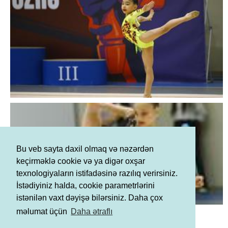
Bu veb sayta daxil olmaq və nəzərdən
keçirməklə cookie və ya digər oxşar
texnologiyaların istifadəsinə razılıq verirsiniz.
İstədiyiniz halda, cookie parametrlərini
istənilən vaxt dəyişə bilərsiniz. Daha çox
Şərtlər və Qaydalar
məlumat üçün
Daha ətraflı
Məxfilik Siyasəti