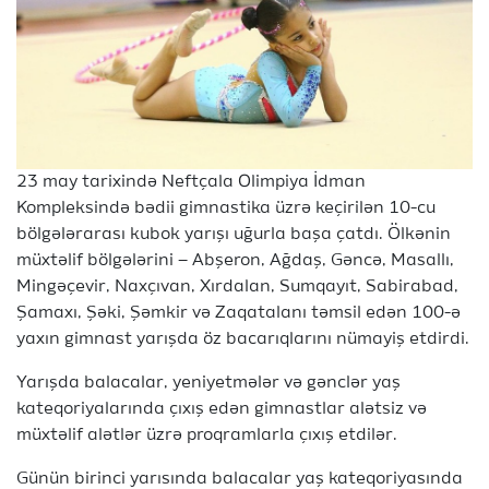
23 may tarixində Neftçala Olimpiya İdman
Kompleksində bədii gimnastika üzrə keçirilən 10-cu
bölgələrarası kubok yarışı uğurla başa çatdı. Ölkənin
müxtəlif bölgələrini – Abşeron, Ağdaş, Gəncə, Masallı,
Mingəçevir, Naxçıvan, Xırdalan, Sumqayıt, Sabirabad,
Şamaxı, Şəki, Şəmkir və Zaqatalanı təmsil edən 100-ə
yaxın gimnast yarışda öz bacarıqlarını nümayiş etdirdi.
Yarışda balacalar, yeniyetmələr və gənclər yaş
kateqoriyalarında çıxış edən gimnastlar alətsiz və
müxtəlif alətlər üzrə proqramlarla çıxış etdilər.
Günün birinci yarısında balacalar yaş kateqoriyasında