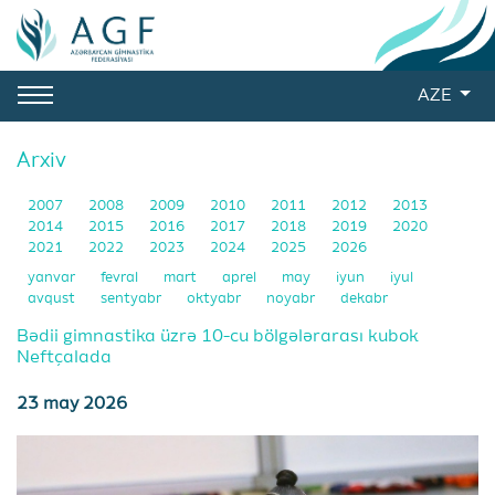
AZE
Arxiv
2007
2008
2009
2010
2011
2012
2013
2014
2015
2016
2017
2018
2019
2020
2021
2022
2023
2024
2025
2026
yanvar
fevral
mart
aprel
may
iyun
iyul
avqust
sentyabr
oktyabr
noyabr
dekabr
Bədii gimnastika üzrə 10-cu bölgələrarası kubok
Neftçalada
23 may 2026