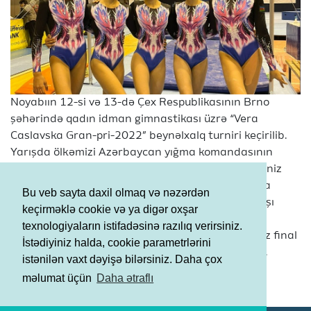
Noyabıın 12-si və 13-də Çex Respublikasının Brno
şəhərində qadın idman gimnastikası üzrə “Vera
Caslavska Gran-pri-2022” beynəlxalq turniri keçirilib.
Yarışda ölkəmizi Azərbaycan yığma komandasının
üzvləri Nazənin Teymurova, Duyğu Məcidzadə, Dəniz
Əliyeva, Nəzrin Hümbətova və Aytən Məmmədova
Bu veb sayta daxil olmaq və nəzərdən
təmsil ediblər. Komandamızın üzvlərindən ən yaxşı
keçirməklə cookie və ya digər oxşar
nəticəni sərbəst hərəkətlər proqramında finala
texnologiyaların istifadəsinə razılıq verirsiniz.
adlayan Nazənin Teymurova göstərib. İdmançımız final
İstədiyiniz halda, cookie parametrlərini
çıxışının yekununda yarışı 6-cı pillədə başa vurub.
istənilən vaxt dəyişə bilərsiniz. Daha çox
Şərtlər və Qaydalar
məlumat üçün
Daha ətraflı
Məxfilik Siyasəti