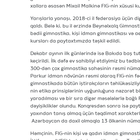
xallara əsasən Mixail Malkinə FIG-nin xüsusi ku
Yarışlarla yanaşı, 2018-ci il federasiya üçün di
qaldı. Belə ki, bu il ərzində Beynəlxalq Gimnas
bədii gimnastika, kişi idman gimnastikası və a
kursları da paytaxtımızda təşkil edildi.
Dekabr ayının ilk günlərində isə Bakıda baş tu
keçirildi. İlk dəfə ev sahibliyi etdiyimiz bu tə
300-dən çox gimnastika sahəsinin rəsmi nümay
Parkur idman növünün rəsmi olaraq FIG-nin fəa
gimnastikada bütün iştirakçıların təhlükəsizliy
nin etika prinsiplərinin uyğunluğuna nəzarət 
yaradılması və bir sıra digər məsələlərlə bağ
dəyişikliklər olundu. Konqresdən sonra isə pa
yaxından tanış olmaq üçün təqdimat xarakterli
Azərbaycan da daxil olmaqla 13 ölkənin nümayə
Həmçinin, FIG-nin kişi və qadın idman gimnast