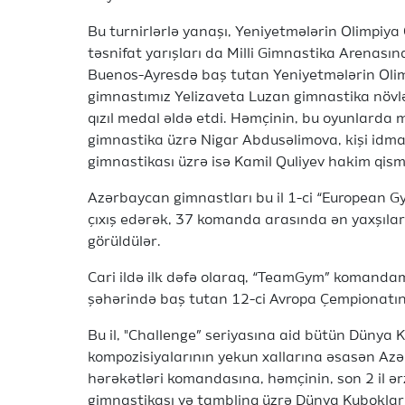
Bu turnirlərlə yanaşı, Yeniyetmələrin Olimpiy
təsnifat yarışları da Milli Gimnastika Arenası
Buenos-Ayresdə baş tutan Yeniyetmələrin Olim
gimnastımız Yelizaveta Luzan gimnastika növl
qızıl medal əldə etdi. Həmçinin, bu oyunlarda m
gimnastika üzrə Nigar Abdusəlimova, kişi idma
gimnastikası üzrə isə Kamil Quliyev hakim qismi
Azərbaycan gimnastları bu il 1-ci “European Gy
çıxış edərək, 37 komanda arasında ən yaxşılarda
görüldülər.
Cari ildə ilk dəfə olaraq, “TeamGym” komandam
şəhərində baş tutan 12-ci Avropa Çempionatınd
Bu il, "Challenge” seriyasına aid bütün Dünya 
kompozisiyalarının yekun xallarına əsasən Azə
hərəkətləri komandasına, həmçinin, son 2 il ər
gimnastikası və tamblinq üzrə Dünya Kuboklar