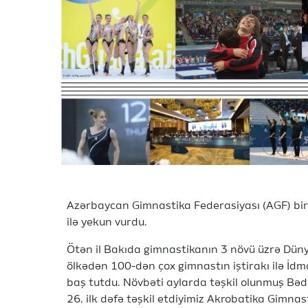
Azərbaycan Gimnastika Federasiyası (AGF) bir 
ilə yekun vurdu.
Ötən il Bakıda gimnastikanın 3 növü üzrə Dünya
ölkədən 100-dən çox gimnastın iştirakı ilə İ
baş tutdu. Növbəti aylarda təşkil olunmuş Bə
26, ilk dəfə təşkil etdiyimiz Akrobatika Gimna