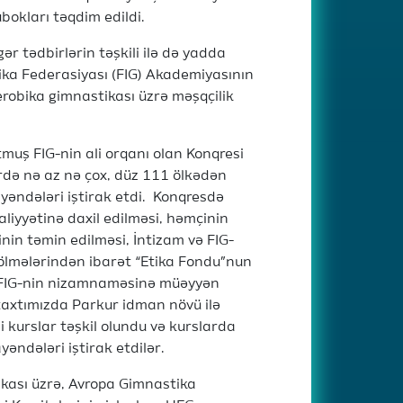
bokları təqdim edildi.
gər tədbirlərin təşkili ilə də yadda
tika Federasiyası (FIG) Akademiyasının
erobika gimnastikası üzrə məşqçilik
tmuş FIG-nin ali orqanı olan Konqresi
dbirdə nə az nə çox, düz 111 ölkədən
əndələri iştirak etdi. Konqresdə
liyyətinə daxil edilməsi, həmçinin
inin təmin edilməsi, İntizam və FIG-
bölmələrindən ibarət “Etika Fondu”nun
lı FIG-nin nizamnaməsinə müəyyən
ytaxtımızda Parkur idman növü ilə
 kurslar təşkil olundu və kurslarda
ndələri iştirak etdilər.
ikası üzrə, Avropa Gimnastika