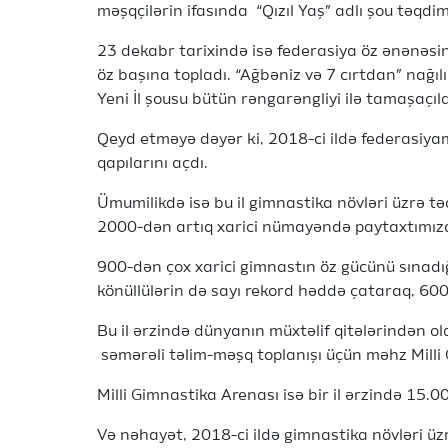
məşqçilərin ifasında “Qızıl Yaş” adlı şou təqdi
23 dekabr tarixində isə federasiya öz ənənəsin
öz başına topladı. “Ağbəniz və 7 cırtdan” nağıl
Yeni İl şousu bütün rəngarəngliyi ilə tamaşaçıl
Qeyd etməyə dəyər ki, 2018-ci ildə federasiy
qapılarını açdı.
Ümumilikdə isə bu il gimnastika növləri üzrə t
2000-dən artıq xarici nümayəndə paytaxtımıza
900-dən çox xarici gimnastın öz gücünü sınadığı
könüllülərin də sayı rekord həddə çataraq, 600
Bu il ərzində dünyanın müxtəlif qitələrindən 
səmərəli təlim-məşq toplanışı üçün məhz Milli 
Milli Gimnastika Arenası isə bir il ərzində 15.
Və nəhayət, 2018-ci ildə gimnastika növləri ü