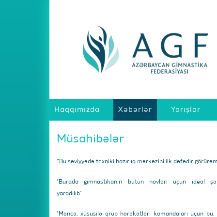
Haqqımızda
Xəbərlər
Yarışlar
Müsahibələr
“Bu səviyyədə texniki hazırlıq mərkəzini ilk dəfədir görürə
"Burada gimnastikanın bütün növləri üçün ideal şər
yaradılıb"
"Məncə, xüsusilə qrup hərəkətləri komandaları üçün bu,