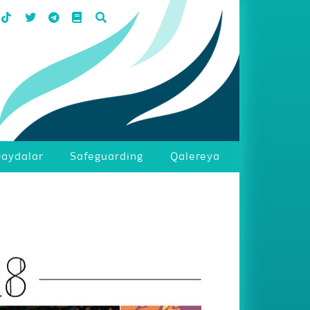
aydalar
Safeguarding
Qalereya