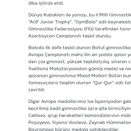
ölkə iştirak etdi.
Dünya Kubokları ilə yanaşı, bu il Milli Gimnas
“AGF Junior Trophy”, “GymBala” adlı beynəlxalq
Gimnastika Federasiyası (FIG) tərəfindən tanı
Azərbaycan Çempionatı təşkil olundu.
Bakıda ilk dəfə təşkil olunan Batut gimnastikas
Avropa Çempionatı məhz ilin ən yadda qalan yar
dən çox gimnast, yüksək təşkilatçılıq, sinxro
Svetlana Makştaryovadan gümüş medal və nə
qazanan gimnastımız Mixail Malkin! Bütün bun
tamaşaçılara təqdim olunan “Qur-Qur” adlı ta
çevrildi.
Digər Avropa medallarımız isə İspaniyadan gəl
keçirilmiş bədii gimnastika üzrə qitə birincili
Cəlilova, qrup hərəkətləri komandalarının mübar
Paşayeva, Siyana Vasileva, Zeynəb Hümmətov
Bayramova bürünc medala sahibləndilər.