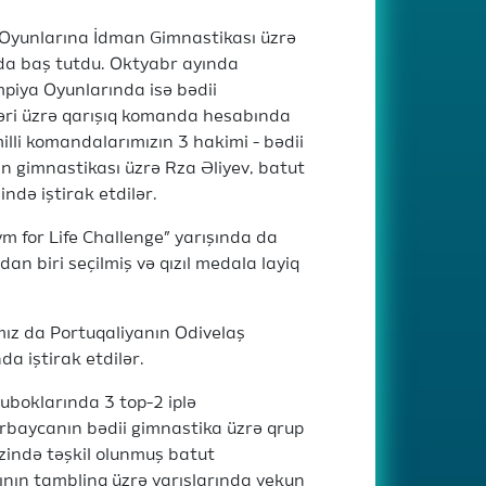
a Oyunlarına İdman Gimnastikası üzrə
nda baş tutdu. Oktyabr ayında
piya Oyunlarında isə bədii
əri üzrə qarışıq komanda hesabında
illi komandalarımızın 3 hakimi - bədii
n gimnastikası üzrə Rza Əliyev, batut
ndə iştirak etdilər.
m for Life Challenge” yarışında da
n biri seçilmiş və qızıl medala layiq
ız da Portuqaliyanın Odivelaş
a iştirak etdilər.
Kuboklarında 3 top-2 iplə
rbaycanın bədii gimnastika üzrə qrup
zində təşkil olunmuş batut
ının tamblinq üzrə yarışlarında yekun