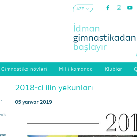
AZE
ENG
İdman
gimnastikadan
başlayır
Gimnastika növləri
Milli komanda
Klublar
Q
2018-ci ilin yekunları
05 yanvar 2019
m”
ait
 çox