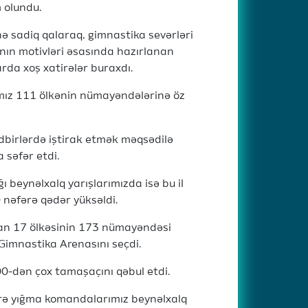
m olundu.
ə sadiq qalaraq, gimnastika sevərləri
ının motivləri əsasında hazırlanan
arda xoş xatirələr buraxdı.
amız 111 ölkənin nümayəndələrinə öz
ədbirlərdə iştirak etmək məqsədilə
 səfər etdi.
 beynəlxalq yarışlarımızda isə bu il
 nəfərə qədər yüksəldi.
olan 17 ölkəsinin 173 nümayəndəsi
Gimnastika Arenasını seçdi.
000-dən çox tamaşaçını qəbul etdi.
zrə yığma komandalarımız beynəlxalq