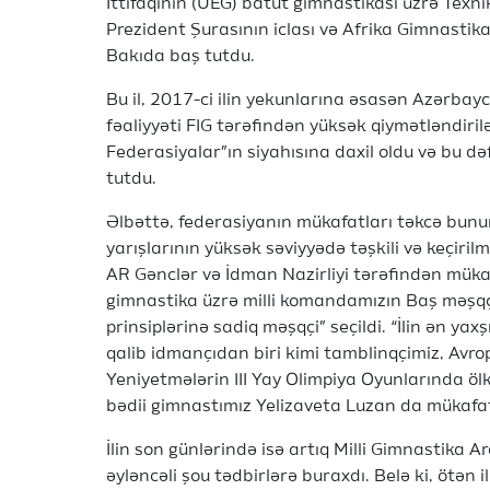
İttifaqının (UEG) batut gimnastikası üzrə Texnik
Prezident Şurasının iclası və Afrika Gimnastik
Bakıda baş tutdu.
Bu il, 2017-ci ilin yekunlarına əsasən Azərba
fəaliyyəti FIG tərəfindən yüksək qiymətləndiril
Federasiyalar”ın siyahısına daxil oldu və bu dəf
tutdu.
Əlbəttə, federasiyanın mükafatları təkcə bunu
yarışlarının yüksək səviyyədə təşkili və keçiril
AR Gənclər və İdman Nazirliyi tərəfindən mükaf
gimnastika üzrə milli komandamızın Baş məşqç
prinsiplərinə sadiq məşqçi” seçildi. “İlin ən ya
qalib idmançıdan biri kimi tamblinqçimiz, Avr
Yeniyetmələrin III Yay Olimpiya Oyunlarında ölk
bədii gimnastımız Yelizaveta Luzan da mükafatç
İlin son günlərində isə artıq Milli Gimnastika 
əyləncəli şou tədbirlərə buraxdı. Belə ki, ötən il