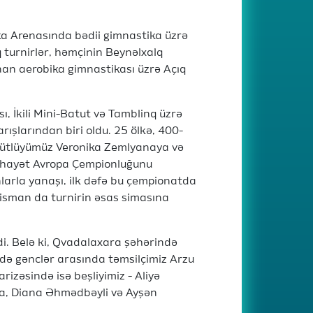
tika Arenasında bədii gimnastika üzrə
 turnirlər, həmçinin Beynəlxalq
nan aerobika gimnastikası üzrə Açıq
ı, İkili Mini-Batut və Tamblinq üzrə
ışlarından biri oldu. 25 ölkə, 400-
n cütlüyümüz Veronika Zemlyanaya və
hayət Avropa Çempionluğunu
larla yanaşı, ilk dəfə bu çempionatda
lisman da turnirin əsas simasına
di. Belə ki, Qvadalaxara şəhərində
yində gənclər arasında təmsilçimiz Arzu
izəsində isə beşliyimiz - Aliyə
a, Diana Əhmədbəyli və Ayşən