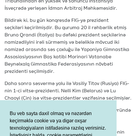
Tribunalından ən yüksək və sonuncu instansiya
İsveçrədə yerləşən İdman Arbitraj Məhkəməsidir.
Bildirək ki, bu gün konqresdə FIG-yə prezident
seçkiləri keçirilmişdir. Bu quruma 20 il rəhbərlik etmiş
Bruno Qrandi (İtaliya) bu dəfəki prezident seçkilərinə
namizədliyini irəli sürməmiş və beləliklə mövcud iki
namizəd arasında səs çoxluğu ilə Yaponiya Gimnastika
Assosiasiyasının Baş katibi Morinari Vatanabe
Beynəlxalq Gimnastika Federasiyasının növbəti
prezidenti seçilmişdir.
Daha sonra səsvermə yolu ilə Vasiliy Titov (Rusiya) FIG-
nin 1-ci vitse-prezidenti, Nelli Kim (Belarus) və Lu
Chaoyi (Çin) isə vitse-prezidentlər vəzifəsinə seçilmişlər.
Bu konqresdə növbəti 2017-2020-ci Olimpiya dövründə
Bu veb sayta daxil olmaq və nəzərdən
fəaliyyət göstərəcək FIG-nin İcra Komitəsinin və
keçirməklə cookie və ya digər oxşar
Şurasının üzvləri, gimnastika növləri üzrə Texniki
texnologiyaların istifadəsinə razılıq verirsiniz.
Komitələrin prezidentləri və üzvləri, həmçinin FIG-nin
İstədiyiniz halda, cookie parametrlərini