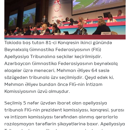
Tokioda baş tutan 81-ci Konqresin ikinci günündə
Beynəlxalq Gimnastika Federasiyasının (FIG)
Apellyasiya Tribunalına seçkilər keçirilmişdir.
Azərbaycan Gimnastika Federasiyasının beynəlxalq
əlaqələr üzrə meneceri, Mehman Əliyev 64 səslə
sözügedən tribunala üzv seçilmişdir. Qeyd edək ki,
Mehman Əliyev bundan öncə FIG-nin İntizam
Komissiyasının üzvü olmuşdur.
Seçilmiş 5 nəfər üzvdən ibarət olan apellyasiya
tribunalı FIG-nin prezident komissiyası, konqresi, şurası
və intizam komissiyası tərəfindən alınmış qərarlarla
razılaşmayan tərəflərin şikayətlərinə baxır. Apellyasiya