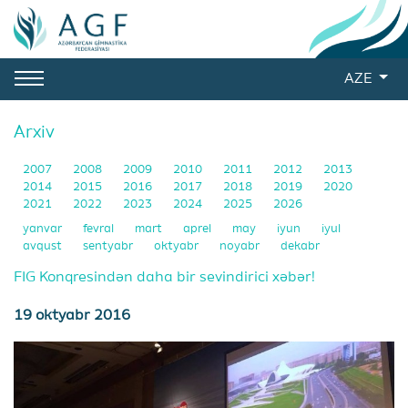
AZE
Arxiv
2007
2008
2009
2010
2011
2012
2013
2014
2015
2016
2017
2018
2019
2020
2021
2022
2023
2024
2025
2026
yanvar
fevral
mart
aprel
may
iyun
iyul
avqust
sentyabr
oktyabr
noyabr
dekabr
FIG Konqresindən daha bir sevindirici xəbər!
19 oktyabr 2016