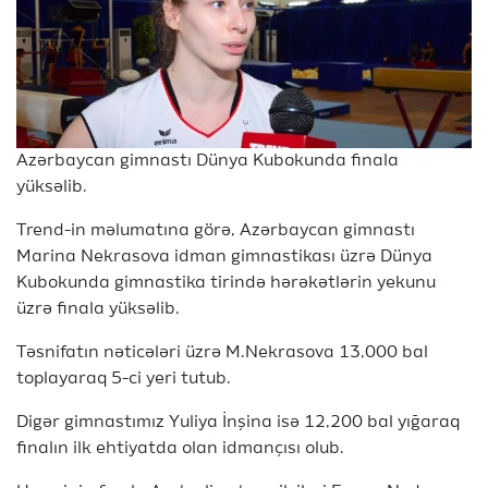
Azərbaycan gimnastı Dünya Kubokunda finala
yüksəlib.
Trend-in məlumatına görə, Azərbaycan gimnastı
Marina Nekrasova idman gimnastikası üzrə Dünya
Kubokunda gimnastika tirində hərəkətlərin yekunu
üzrə finala yüksəlib.
Təsnifatın nəticələri üzrə M.Nekrasova 13,000 bal
toplayaraq 5-ci yeri tutub.
Digər gimnastımız Yuliya İnşina isə 12,200 bal yığaraq
finalın ilk ehtiyatda olan idmançısı olub.