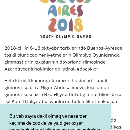
2018-ci ilin 6-18 oktyabr tarixlərində Buenos-Ayresdə
təşkil olunacaq Yeniyetmələrin Olimpiya Oyunlarında
gimmastların çıxışlarının dəyərləndirilməsində
Azərbaycanlı hakimlər də iştirak edəcəklər.
Belə ki, milli komandalarımızın hakimləri - bədii
gimnastika üzrə Nigar Abdusəlimova, kişi idman
gimnastikası üzrə Rza Əliyev, batut gimnastikası üzrə
isə Kamil Quliyev bu oyunlarda hakimlik etmək üçün
dəvət olunmuşlar.
Bu veb sayta daxil olmaq və nəzərdən
Xatırladaq ki, Yeniyetmələrin Olimpiya Oyunlarında
keçirməklə cookie və ya digər oxşar
həm bədii gimnastika, həm də kişi idman gimnastikası