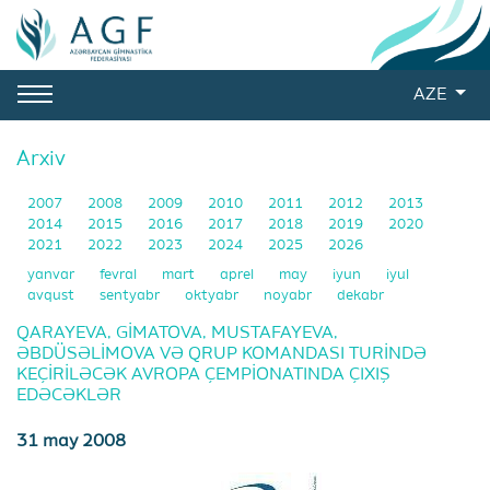
AZE
Arxiv
2007
2008
2009
2010
2011
2012
2013
2014
2015
2016
2017
2018
2019
2020
2021
2022
2023
2024
2025
2026
yanvar
fevral
mart
aprel
may
iyun
iyul
avqust
sentyabr
oktyabr
noyabr
dekabr
QARAYEVA, GİMATOVA, MUSTAFAYEVA,
ƏBDÜSƏLİMOVA VƏ QRUP KOMANDASI TURİNDƏ
KEÇİRİLƏCƏK AVROPA ÇEMPİONATINDA ÇIXIŞ
EDƏCƏKLƏR
31 may 2008