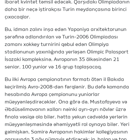
ibarət kvintet təmsil edəcək. Qarşıdakı Olimpiadanın
daha bir neçə iştirakçısı Turin meydançasına birinci
çıxacaqlar.
Bu, idman zalını inşa edən Yaponiya arxitektorunun
şərəfinə adlandırılan və Turin-2006 Olimpiadası
zamanı xokkey turnirini qəbul edən Olimpiya
stadionunun yaxınlığında yerləşən Olimpic Palasport
İsozaki kompleksinə, Avropanın 35 ölkəsindən 21
senior, 100 yunior və 16 qrup toplaşacaq.
Bu ilki Avropa çempionatının formatı ötən il Bakıda
keçirilmiş Avro-2008-dən fərqlənir. Bu dəfə komanda
hesabında Avropa çempionunu yuniorlar
müəyyənləşdirəcəklər. Ona görə də, Mustafayeva və
Əbdüsəlimovanın xalları nəinki ayrı-ayrı növlər üzrə
finala vəsiqə ola bilər, hətta yekun cədvəldə yerlərin
müəyyənləşməsində əhəmiyyətli rol oynaya bilər. Yeri
gəlmişkən, Samirə Avropanın hakimlər kollegiyasının
qarşısında 3 növ nümayiş etdirəcək: ip, halqa və top,