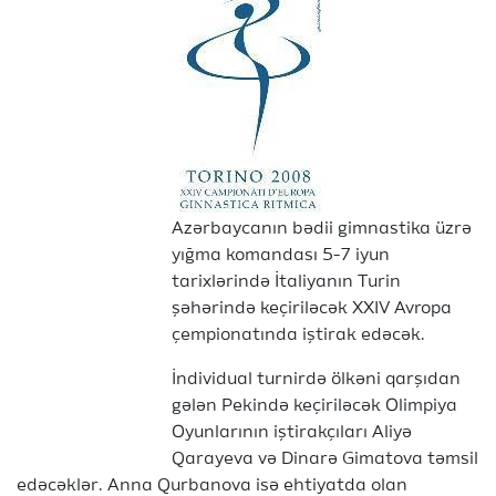
Azərbaycanın bədii gimnastika üzrə
yığma komandası 5-7 iyun
tarixlərində İtaliyanın Turin
şəhərində keçiriləcək XXIV Avropa
çempionatında iştirak edəcək.
İndividual turnirdə ölkəni qarşıdan
gələn Pekində keçiriləcək Olimpiya
Oyunlarının iştirakçıları Aliyə
Qarayeva və Dinarə Gimatova təmsil
edəcəklər. Anna Qurbanova isə ehtiyatda olan