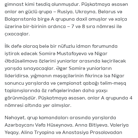
gimnast kimi təsdiq olunmuşdur. Püşkatmaya əsasən
onlar ən güclü qrupa – Rusiya, Ukrayna, Belarus və
Bolqarıstanla birgə A qrupuna daxil omuşlar və xalça
üzərinə bir-birinin ardınca – 7 və 8 sıra nömrəsi ilə
çıxacaqlar.
İlk dəfə olaraq belə bir nüfuzlu idman forumunda
iştirak edəcək Samirə Mustafayeva və Nigar
Əbdüsəlimova özlərini yuniorlar arasında keçiriləcək
yarışda sınayacaqlar. Əgər Samirə yuniorların
lideridirsə, yığmanın məşqçilərinin fikrincə isə Nigar
sonuncu yarışlarda və çempionat qabağı təlim-məşq
toplanışlarında öz rəfiqələrindən daha yaxşı
görünmüşdür. Püşkatmaya əsasən, onlar A qrupunda 4
nömrəsi altında yer almışlar.
Nəhayət, qrup komandaları arasında yarışlarda
Azərbaycanı Vəfa Hüseynova, Anna Bitiyeva, Valeriya
Yeqay, Alina Tryopina və Anastasiya Prasolovadan