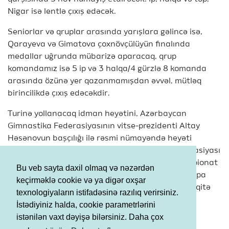
Nigar isə lentlə çıxış edəcək.
Seniorlar və qruplar arasında yarışlara gəlincə isə,
Qarayeva və Gimatova çoxnövçülüyün finalında
medallar uğrunda mübarizə aparacaq, qrup
komandamız isə 5 ip və 3 halqa/4 gürzlə 8 komanda
arasında özünə yer qazanmamışdan əvvəl, mütləq
birincilikdə çıxış edəcəkdir.
Turinə yollanacaq idman heyətini, Azərbaycan
Gimnastika Federasiyasının vitse-prezidenti Altay
Həsənovun başçılığı ilə rəsmi nümayəndə heyəti
müşayiət edəcək. Azərbaycan Gimnastika Federasiyası
mətbuat xidmətinin verdiyi məlumata görə, çempionat
Bu veb sayta daxil olmaq və nəzərdən
çərçivəsində Azərbaycan nümayəndə heyəti Avropa
keçirməklə cookie və ya digər oxşar
Gimnastika İttifaqı (UEG) rəhbərləri ilə, həmçinin qitə
texnologiyaların istifadəsinə razılıq verirsiniz.
federasiyalarının başçıları ilə də bir sıra görüşlər
İstədiyiniz halda, cookie parametrlərini
keçirəcək.
istənilən vaxt dəyişə bilərsiniz. Daha çox
Şərtlər və Qaydalar