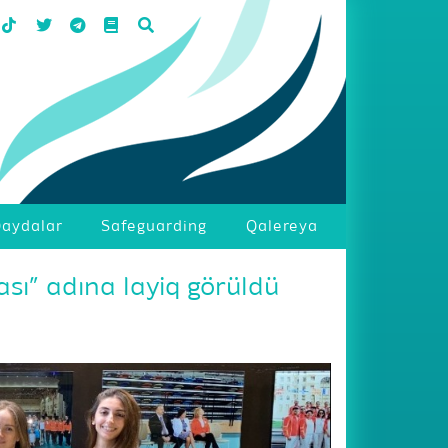
aydalar
Safeguarding
Qalereya
sı” adına layiq görüldü