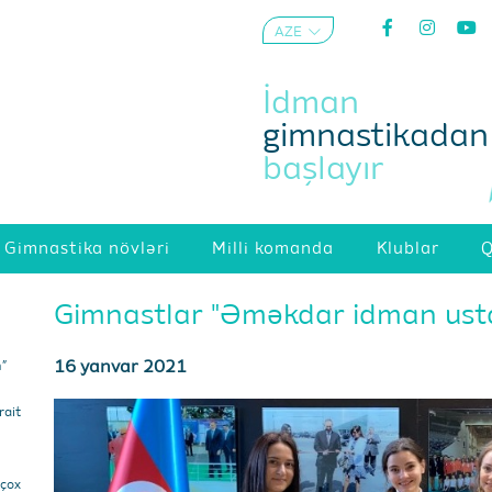
AZE
ENG
İdman
gimnastikadan
başlayır
Gimnastika növləri
Milli komanda
Klublar
Q
Gimnastlar "Əməkdar idman usta
16 yanvar 2021
m”
ait
 çox