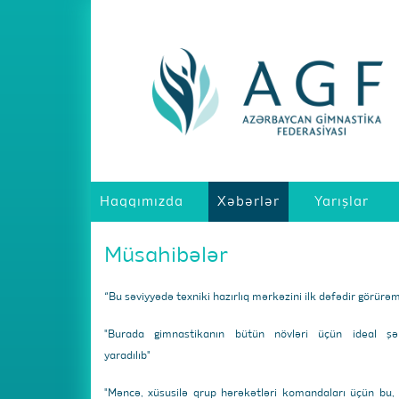
Haqqımızda
Xəbərlər
Yarışlar
Müsahibələr
“Bu səviyyədə texniki hazırlıq mərkəzini ilk dəfədir görürə
"Burada gimnastikanın bütün növləri üçün ideal şər
yaradılıb"
"Məncə, xüsusilə qrup hərəkətləri komandaları üçün bu,