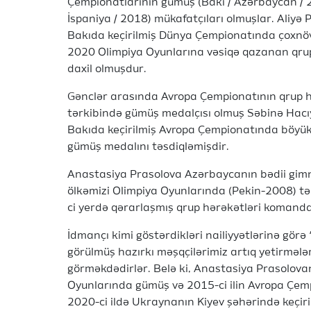
Çempionatlarının gümüş (Bakı / Azərbaycan / 
İspaniya / 2018) mükafatçıları olmuşlar. Aliyə
Bakıda keçirilmiş Dünya Çempionatında çoxnöv
2020 Olimpiya Oyunlarına vəsiqə qazanan qrup
daxil olmuşdur.
Gənclər arasında Avropa Çempionatının qrup 
tərkibində gümüş medalçısı olmuş Səbinə Hacı
Bakıda keçirilmiş Avropa Çempionatında böyükl
gümüş medalını təsdiqləmişdir.
Anastasiya Prasolova Azərbaycanın bədii gimna
ölkəmizi Olimpiya Oyunlarında (Pekin-2008) tə
ci yerdə qərarlaşmış qrup hərəkətləri komanda
İdmançı kimi göstərdikləri nailiyyətlərinə gör
görülmüş hazırkı məşqçilərimiz artıq yetirmələr
görməkdədirlər. Belə ki, Anastasiya Prasolova
Oyunlarında gümüş və 2015-ci ilin Avropa Çem
2020-ci ildə Ukraynanın Kiyev şəhərində keçi