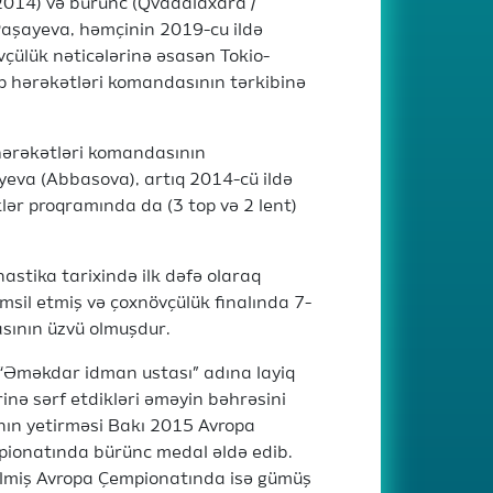
2014) və bürünc (Qvadalaxara /
 Paşayeva, həmçinin 2019-cu ildə
çülük nəticələrinə əsasən Tokio-
 hərəkətləri komandasının tərkibinə
hərəkətləri komandasının
yeva (Abbasova), artıq 2014-cü ildə
ər proqramında da (3 top və 2 lent)
stika tarixində ilk dəfə olaraq
msil etmiş və çoxnövçülük finalında 7-
sının üzvü olmuşdur.
ə “Əməkdar idman ustası” adına layiq
inə sərf etdikləri əməyin bəhrəsini
nın yetirməsi Bakı 2015 Avropa
pionatında bürünc medal əldə edib.
rilmiş Avropa Çempionatında isə gümüş