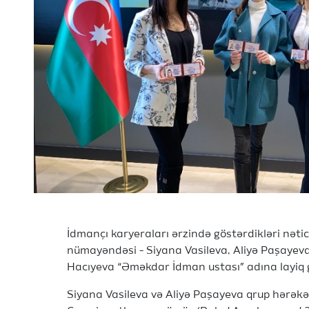
İdmançı karyeraları ərzində göstərdikləri nəti
nümayəndəsi - Siyana Vasileva, Aliyə Paşayev
Hacıyeva “Əməkdar İdman ustası” adına layiq 
Siyana Vasileva və Aliyə Paşayeva qrup hərəkə