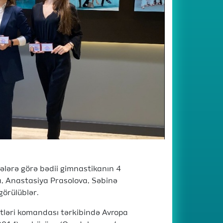
cələrə görə bədii gimnastikanın 4
a, Anastasiya Prasolova, Səbinə
görülüblər.
tləri komandası tərkibində Avropa