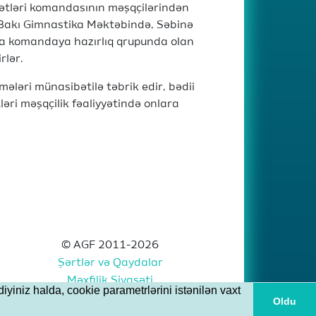
ətləri komandasının məşqçilərindən
a Bakı Gimnastika Məktəbində, Səbinə
ma komandaya hazırlıq qrupunda olan
rlər.
mələri münasibətilə təbrik edir, bədii
ləri məşqçilik fəaliyyətində onlara
© AGF 2011-2026
Şərtlər və Qaydalar
Məxfilik Siyasəti
iyiniz halda, cookie parametrlərini istənilən vaxt
Oldu