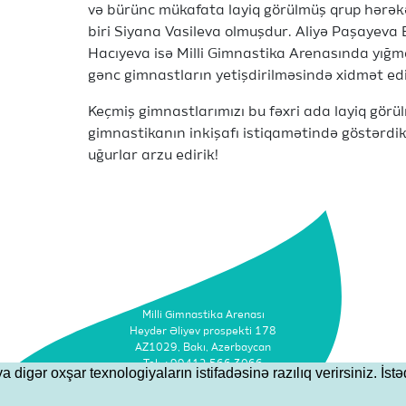
və bürünc mükafata layiq görülmüş qrup hərək
biri Siyana Vasileva olmuşdur. Aliyə Paşayev
Hacıyeva isə Milli Gimnastika Arenasında yığ
gənc gimnastların yetişdirilməsində xidmət edi
Keçmiş gimnastlarımızı bu fəxri ada layiq görül
gimnastikanın inkişafı istiqamətində göstərdik
uğurlar arzu edirik!
Milli Gimnastika Arenası
Heydər Əliyev prospekti 178
AZ1029, Bakı, Azərbaycan
Tel: +99412 566 3066
igər oxşar texnologiyaların istifadəsinə razılıq verirsiniz. İstəd
Faks: +99412 493 9500
Email: info@agf.az