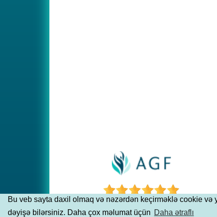
Bu veb sayta daxil olmaq və nəzərdən keçirməklə cookie və ya d
dəyişə bilərsiniz. Daha çox məlumat üçün
Daha ətraflı