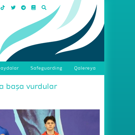
aydalar
Safeguarding
Qalereya
la başa vurdular