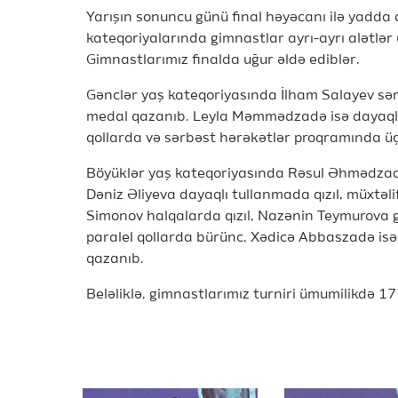
Yarışın sonuncu günü final həyəcanı ilə yadda 
kateqoriyalarında gimnastlar ayrı-ayrı alətlər 
Gimnastlarımız finalda uğur əldə ediblər.
Gənclər yaş kateqoriyasında İlham Salayev sə
medal qazanıb. Leyla Məmmədzadə isə dayaqlı
qollarda və sərbəst hərəkətlər proqramında ü
Böyüklər yaş kateqoriyasında Rəsul Əhmədzadə 
Dəniz Əliyeva dayaqlı tullanmada qızıl, müxtəl
Simonov halqalarda qızıl, Nazənin Teymurova gi
paralel qollarda bürünc, Xədicə Abbaszadə is
qazanıb.
Beləliklə, gimnastlarımız turniri ümumilikdə 1