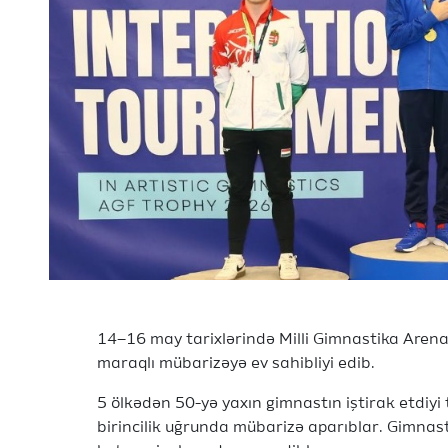
14–16 may tarixlərində Milli Gimnastika Aren
maraqlı mübarizəyə ev sahibliyi edib.
5 ölkədən 50-yə yaxın gimnastın iştirak etdiyi
birincilik uğrunda mübarizə aparıblar. Gimnast