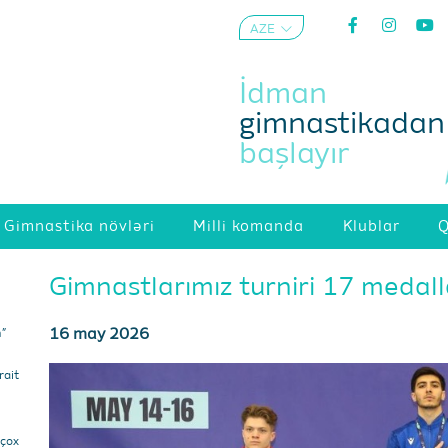
AZE
ENG
İdman
gimnastikadan
başlayır
Gimnastika növləri
Milli komanda
Klublar
Q
Gimnastlarımız turniri 17 medal
16 may 2026
m”
ait
 çox