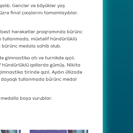
qalıb. Gənclər və böyüklər yaş
üzrə final çıxışlarını tamamlayıblar.
rbəst hərəkətlər proqramında bürünc
 tullanmada, müxtəlif hündürlüklü
ç bürünc medala sahib olub.
gimnastika atı və turnikdə qızıl,
if hündürlüklü qollarda gümüş, Nikita
mnastika tirində qızıl, Aydın Əlizadə
ə dayaqlı tullanmada bürünc medal
7 medalla başa vurublar.