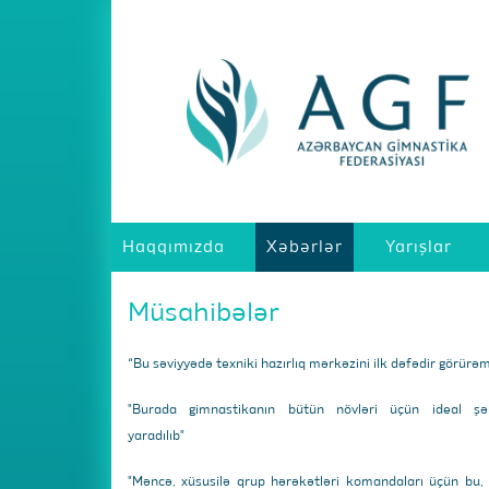
Haqqımızda
Xəbərlər
Yarışlar
Müsahibələr
“Bu səviyyədə texniki hazırlıq mərkəzini ilk dəfədir görürə
"Burada gimnastikanın bütün növləri üçün ideal şər
yaradılıb"
"Məncə, xüsusilə qrup hərəkətləri komandaları üçün bu,