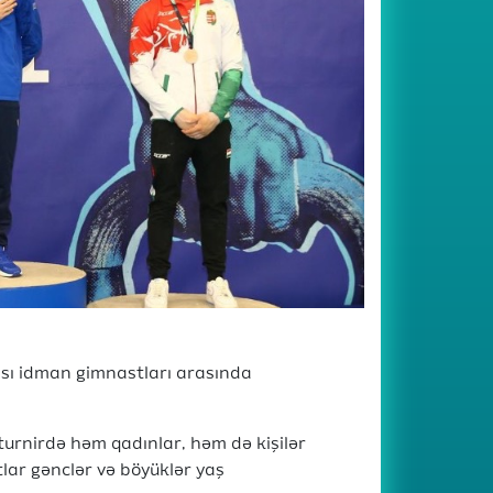
ası idman gimnastları arasında
 turnirdə həm qadınlar, həm də kişilər
lar gənclər və böyüklər yaş