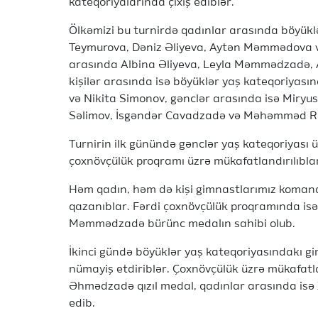
kateqoriyalarında çıxış ediblər.
Ölkəmizi bu turnirdə qadınlar arasında böyük
Teymurova, Dəniz Əliyeva, Aytən Məmmədova 
arasında Albina Əliyeva, Leyla Məmmədzadə, 
kişilər arasında isə böyüklər yaş kateqoriyas
və Nikita Simonov, gənclər arasında isə Miryu
Səlimov, İsgəndər Cavadzadə və Məhəmməd Rü
Turnirin ilk günündə gənclər yaş kateqoriyası
çoxnövçülük proqramı üzrə mükafatlandırılıbla
Həm qadın, həm də kişi gimnastlarımız koma
qazanıblar. Fərdi çoxnövçülük proqramında isə
Məmmədzadə bürünc medalın sahibi olub.
İkinci gündə böyüklər yaş kateqoriyasındakı gi
nümayiş etdiriblər. Çoxnövçülük üzrə mükafatl
Əhmədzadə qızıl medal, qadınlar arasında is
edib.