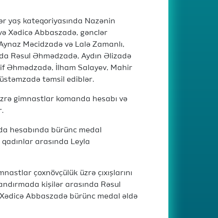
lər yaş kateqoriyasında Nazənin
və Xədicə Abbaszadə, gənclər
Aynaz Məcidzadə və Lalə Zamanlı,
ında Rəsul Əhmədzadə, Aydın Əlizadə
sif Əhmədzadə, İlham Salayev, Mahir
stəmzadə təmsil ediblər.
 üzrə gimnastlar komanda hesabı və
r.
nda hesabında bürünc medal
 qadınlar arasında Leyla
mnastlar çoxnövçülük üzrə çıxışlarını
andırmada kişilər arasında Rəsul
ə Xədicə Abbaszadə bürünc medal əldə