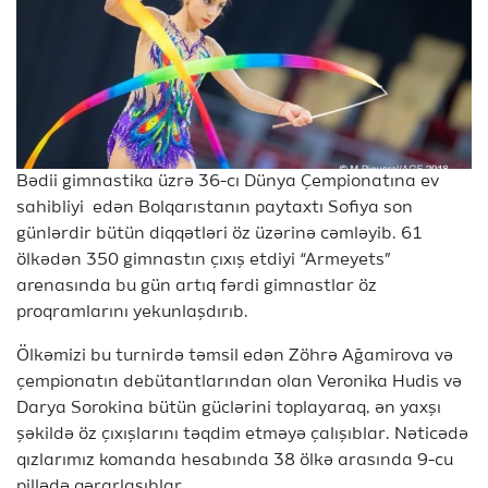
Bədii gimnastika üzrə 36-cı Dünya Çempionatına ev
sahibliyi edən Bolqarıstanın paytaxtı Sofiya son
günlərdir bütün diqqətləri öz üzərinə cəmləyib. 61
ölkədən 350 gimnastın çıxış etdiyi “Armeyets”
arenasında bu gün artıq fərdi gimnastlar öz
proqramlarını yekunlaşdırıb.
Ölkəmizi bu turnirdə təmsil edən Zöhrə Ağamirova və
çempionatın debütantlarından olan Veronika Hudis və
Darya Sorokina bütün güclərini toplayaraq, ən yaxşı
şəkildə öz çıxışlarını təqdim etməyə çalışıblar. Nəticədə
qızlarımız komanda hesabında 38 ölkə arasında 9-cu
pillədə qərarlaşıblar.