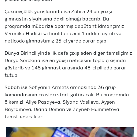
Çoxnövçülük yarışlarında isə Zöhrə 24 ən yaxşı
gimnastın siyahısına daxil olmağı bacarıb. Bu
proqramda mübarizə aparmış debütant idmançımız
Veronika Hudisi isə finaldan cəmi 1 addım ayırıb və
nəticədə gimnastımız 25-ci yerdə qərarlaşıb.
Dünya Birinciliyində ilk dəfə çıxış edən digər təmsilçimiz
Darya Sorokina isə ən yaxşı nəticəsini topla çıxışında
göstərib və 148 gimnast arasında 48-ci pillədə qərar
tutub.
Sabah isə Sofiyanın Armets arenasında 36 qrup
komandasının çıxışları start götürəcək. Bu proqramda
ölkəmizi Aliyə Paşayeva, Siyana Vasileva, Ayşən
Bayramova, Diana Doman və Zeynəb Hümmətova
təmsil edəcəklər.