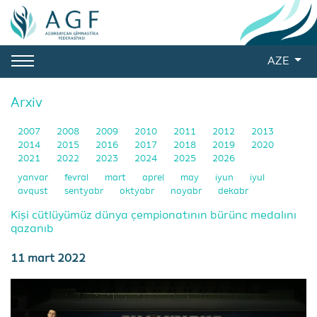
AZE
Arxiv
2007
2008
2009
2010
2011
2012
2013
2014
2015
2016
2017
2018
2019
2020
2021
2022
2023
2024
2025
2026
yanvar
fevral
mart
aprel
may
iyun
iyul
avqust
sentyabr
oktyabr
noyabr
dekabr
Kişi cütlüyümüz dünya çempionatının bürünc medalını
qazanıb
11 mart 2022