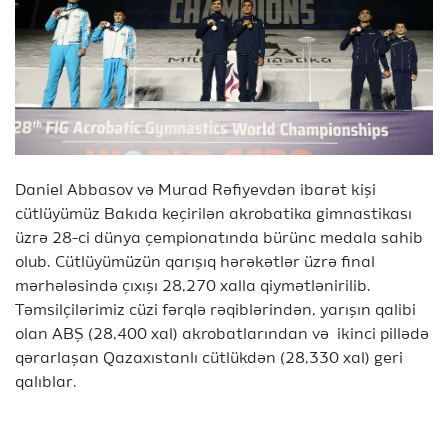
Daniel Abbasov və Murad Rəfiyevdən ibarət kişi
cütlüyümüz Bakıda keçirilən akrobatika gimnastikası
üzrə 28-ci dünya çempionatında bürünc medala sahib
olub. Cütlüyümüzün qarışıq hərəkətlər üzrə final
mərhələsində çıxışı 28,270 xalla qiymətlənirilib.
Təmsilçilərimiz cüzi fərqlə rəqiblərindən, yarışın qalibi
olan ABŞ (28,400 xal) akrobatlarından və ikinci pillədə
qərarlaşan Qazaxıstanlı cütlükdən (28,330 xal) geri
qalıblar.