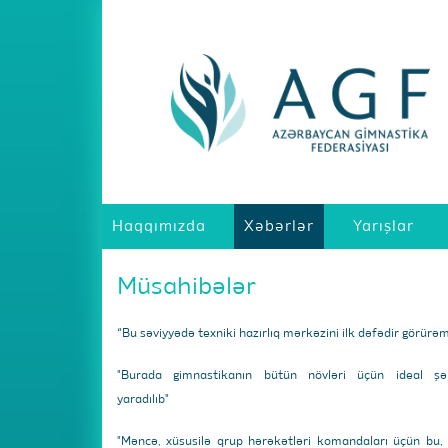
Haqqımızda
Xəbərlər
Yarışlar
Müsahibələr
“Bu səviyyədə texniki hazırlıq mərkəzini ilk dəfədir görürə
"Burada gimnastikanın bütün növləri üçün ideal şər
yaradılıb"
"Məncə, xüsusilə qrup hərəkətləri komandaları üçün bu,