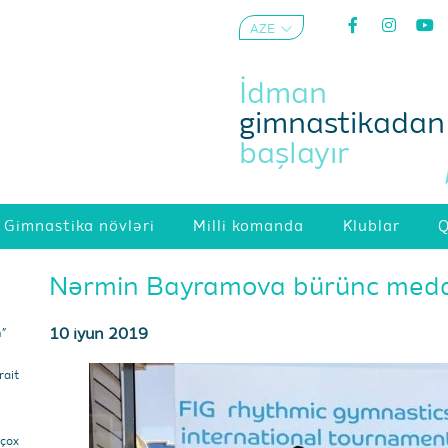
AZE
ENG
İdman
gimnastikadan
başlayır
Gimnastika növləri
Milli komanda
Klublar
Q
Nərmin Bayramova bürünc meda
10 iyun 2019
m”
ait
 çox