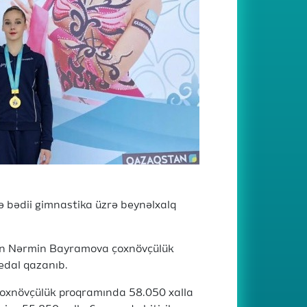
 bədii gimnastika üzrə beynəlxalq
dən Nərmin Bayramova çoxnövçülük
edal qazanıb.
çoxnövçülük proqramında 58.050 xalla