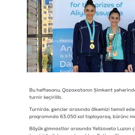
Bu həftəsonu, Qazaxıstanın Şimkənt şəhərində
turnir keçirilib.
Turnirdə, gənclər arasında ölkəmizi təmsil e
proqramında 63.050 xal toplayaraq, bürünc m
Böyük gimnastlar arasında Yelizaveta Luzan 