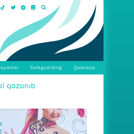
aydalar
Safeguarding
Qalereya
l qazanıb