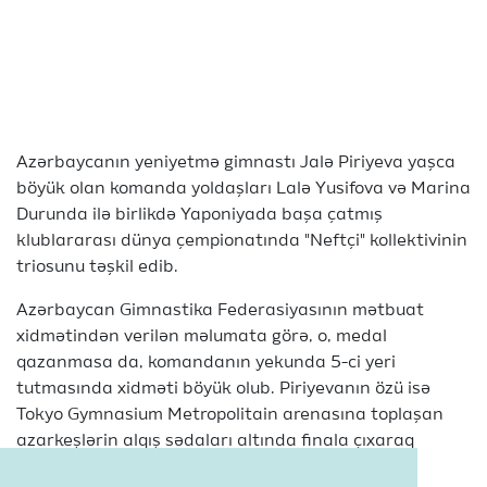
Azərbaycanın yeniyetmə gimnastı Jalə Piriyeva yaşca
böyük olan komanda yoldaşları Lalə Yusifova və Marina
Durunda ilə birlikdə Yaponiyada başa çatmış
klublararası dünya çempionatında "Neftçi" kollektivinin
triosunu təşkil edib.
Azərbaycan Gimnastika Federasiyasının mətbuat
xidmətindən verilən məlumata görə, o, medal
qazanmasa da, komandanın yekunda 5-ci yeri
tutmasında xidməti böyük olub. Piriyevanın özü isə
Tokyo Gymnasium Metropolitain arenasına toplaşan
azarkeşlərin alqış sədaları altında finala çıxaraq
yuniorların turnirində 4-cü yeri tutub.