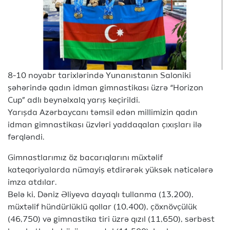
8-10 noyabr tarixlərində Yunanıstanın Saloniki
şəhərində qadın idman gimnastikası üzrə “Horizon
Cup” adlı beynəlxalq yarış keçirildi.
Yarışda Azərbaycanı təmsil edən millimizin qadın
idman gimnastikası üzvləri yaddaqalan çıxışları ilə
fərqləndi.
Gimnastlarımız öz bacarıqlarını müxtəlif
kateqoriyalarda nümayiş etdirərək yüksək nəticələrə
imza atdılar.
Belə ki, Dəniz Əliyeva dayaqlı tullanma (13,200),
müxtəlif hündürlüklü qollar (10,400), çöxnövçülük
(46,750) və gimnastika tiri üzrə qızıl (11,650), sərbəst