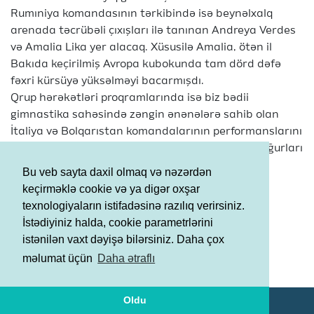
Rumıniya komandasının tərkibində isə beynəlxalq
arenada təcrübəli çıxışları ilə tanınan Andreya Verdes
və Amalia Lika yer alacaq. Xüsusilə Amalia, ötən il
Bakıda keçirilmiş Avropa kubokunda tam dörd dəfə
fəxri kürsüyə yüksəlməyi bacarmışdı.
Qrup hərəkətləri proqramlarında isə biz bədii
gimnastika sahəsində zəngin ənənələrə sahib olan
İtaliya və Bolqarıstan komandalarının performanslarını
izləyəcəyik. Hər iki komanda dünya miqyasında uğurları
ilə tanınır və yarışa rəqabət ruhu qatacaq.
Bu veb sayta daxil olmaq və nəzərdən
keçirməklə cookie və ya digər oxşar
Bir sözlə, qarşıda bizi zəriflik, bacarıq və estetik
texnologiyaların istifadəsinə razılıq verirsiniz.
harmoniyanın möhtəşəm vəhdəti gözləyir.
İstədiyiniz halda, cookie parametrlərini
istənilən vaxt dəyişə bilərsiniz. Daha çox
Şərtlər və Qaydalar
məlumat üçün
Daha ətraflı
Məxfilik Siyasəti
Oldu
© AGF 2011-2026