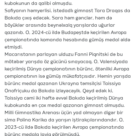
kubokunun da qalibi olmuşdu.
Sofiyanın həmyerlisi, istedadlı gimnast Tara Draqas da
Bakıda çıxış edəcək. Sara həm gənclər, həm də
böyüklər arasında beynəlxalq yarışlarda uğurlar
qazanıb. O, 2024-cü ildə Budapeştdə keçirilən Avropa
çempionatında komanda hesabında gümüş medal əldə
etmişdi.
Macarıstanın parlayan ulduzu Fanni Piqnitski də bu
mötəbər yarışda öz gücünü sınayacaq. O, Valensiyada
keçirilmiş Dünya çempionatının bürünc, ötənilki Avropa
çempionatının isə gümüş mükafatçısıdır. Həmin yarışda
bürünc medal qazanan Ukrayna təmsilçisi Taissiya
Onofriçuku da Bakıda izləyəcəyik. Qeyd edək ki,
Taissiya cəmi iki həftə əvvəl Bakıda keçirilmiş Dünya
kubokunda ən çox medal qazanan gimnast olmuşdu.
Milli Gimnastika Arenası üçün yad olmayan digər bir
sima Polina Karika da yarışın iştirakçılarındandır. O,
2023-cü ildə Bakıda keçirilən Avropa çempionatında
bürünc medala layiq görülmüşdü.