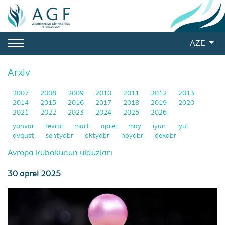
AZE
Arxiv
2007
2008
2009
2010
2011
2012
2013
2014
2015
2016
2017
2018
2019
2020
2021
2022
2023
2024
2025
2026
yanvar
fevral
mart
aprel
may
iyun
iyul
avqust
sentyabr
oktyabr
noyabr
dekabr
Avropa kubokunun ulduzları
30 aprel 2025