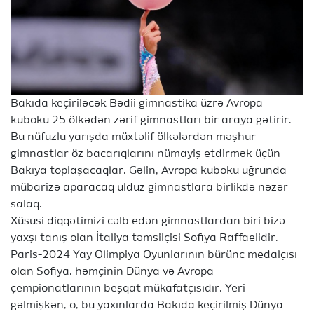
Bakıda keçiriləcək Bədii gimnastika üzrə Avropa
kuboku 25 ölkədən zərif gimnastları bir araya gətirir.
Bu nüfuzlu yarışda müxtəlif ölkələrdən məşhur
gimnastlar öz bacarıqlarını nümayiş etdirmək üçün
Bakıya toplaşacaqlar. Gəlin, Avropa kuboku uğrunda
mübarizə aparacaq ulduz gimnastlara birlikdə nəzər
salaq.
Xüsusi diqqətimizi cəlb edən gimnastlardan biri bizə
yaxşı tanış olan İtaliya təmsilçisi Sofiya Raffaelidir.
Paris-2024 Yay Olimpiya Oyunlarının bürünc medalçısı
olan Sofiya, həmçinin Dünya və Avropa
çempionatlarının beşqat mükafatçısıdır. Yeri
gəlmişkən, o, bu yaxınlarda Bakıda keçirilmiş Dünya