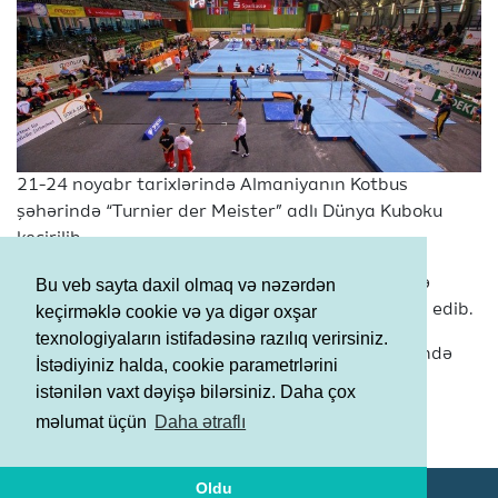
21-24 noyabr tarixlərində Almaniyanın Kotbus
şəhərində “Turnier der Meister” adlı Dünya Kuboku
keçirilib.
Bu kubokda ölkəmizi kişi idman gimnastikası üzrə
Bu veb sayta daxil olmaq və nəzərdən
yığma komandanın üzvü Murad Ağarzayev təmsil edib.
keçirməklə cookie və ya digər oxşar
texnologiyaların istifadəsinə razılıq verirsiniz.
Gimnast ən yaxşı nəticəni dayaqlı tullanma alətində
İstədiyiniz halda, cookie parametrlərini
göstərərək, 13-cü yerdə qərarlaşıb.
istənilən vaxt dəyişə bilərsiniz. Daha çox
Şərtlər və Qaydalar
məlumat üçün
Daha ətraflı
Məxfilik Siyasəti
Oldu