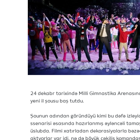
24 dekabr tarixində Milli Gimnastika Arenasınd
yeni il şousu baş tutdu.
Şounun adından göründüyü kimi bu dəfə izləyici
ssenarisi əsasında hazırlanmış əyləncəli tama
üslubda. Filmi xatırladan dekorasiyalarla bə
aktyorlar var idi, nə də böyük çəkiliş komand