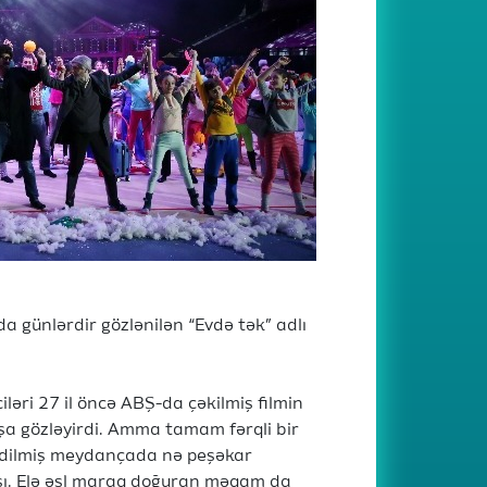
a günlərdir gözlənilən “Evdə tək” adlı
ləri 27 il öncə ABŞ-da çəkilmiş filmin
şa gözləyirdi. Amma tamam fərqli bir
zədilmiş meydançada nə peşəkar
ası. Elə əsl maraq doğuran məqam da