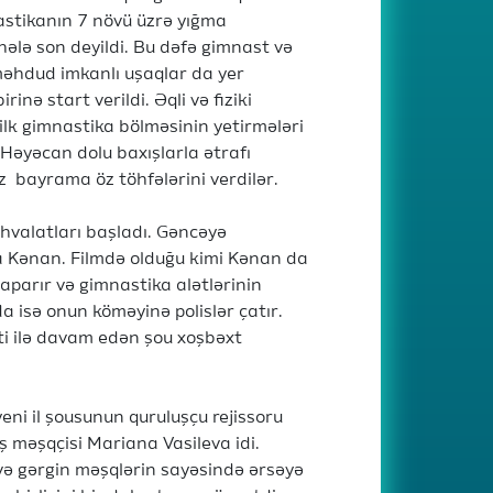
astikanın 7 növü üzrə yığma
hələ son deyildi. Bu dəfə gimnast və
məhdud imkanlı uşaqlar da yer
irinə start verildi. Əqli və fiziki
ilk gimnastika bölməsinin yetirmələri
. Həyəcan dolu baxışlarla ətrafı
ız bayrama öz töhfələrini verdilər.
valatları başladı. Gəncəyə
a Kənan. Filmdə olduğu kimi Kənan da
aparır və gimnastika alətlərinin
da isə onun köməyinə polislər çatır.
ti ilə davam edən şou xoşbəxt
yeni il şousunun quruluşçu rejissoru
 məşqçisi Mariana Vasileva idi.
ə gərgin məşqlərin sayəsində ərsəyə