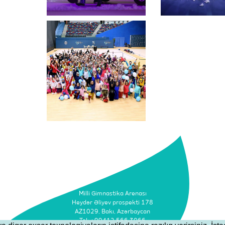
Milli Gimnastika Arenası
Heydər Əliyev prospekti 178
AZ1029, Bakı, Azərbaycan
Tel: +99412 566 3066