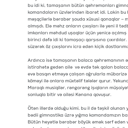
bu idi ki, tamaşanın bütün qəhrəmanları gimn
komandaların üzvlərindən ibarət idi. Lakin bu 
məşqçilərlə bərabər şouda xüsusi qonaqlar – 
almışdı. Elə məhz onların çıxışları ilə yeni il tədb
imkanları məhdud uşaqlar üçün yenicə açılmış 
birinci dəfə idi ki tamaşaçı qarşısına çıxırdılar
süzərək öz çıxışlarını icra edən kiçik dostlarım
Ardınca isə tamaşanın balaca qəhrəmanının əh
istirahətə gedən ailə və evdə tək qalan balac
evə basqın etməyə çalışan oğrularla mübarizə 
köməyi ilə onlara müxtəlif tələlər qurur. Yekun
Maraqlı musiqilər, rəngarəng işıqların müşaiyə
sonluqla bitir və ailəsi Kənana qovuşur.
Ötən illərdə olduğu kimi, bu il də təşkil olunan 
bədii gimnastika üzrə yığma komandamızın baş
Bütün heyətlə bərabər böyük əmək sərf edən v