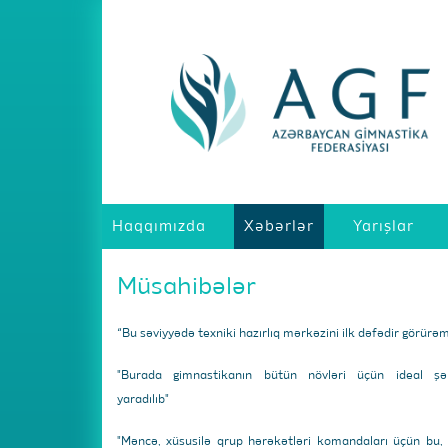
Haqqımızda
Xəbərlər
Yarışlar
Müsahibələr
“Bu səviyyədə texniki hazırlıq mərkəzini ilk dəfədir görürə
"Burada gimnastikanın bütün növləri üçün ideal şər
yaradılıb"
"Məncə, xüsusilə qrup hərəkətləri komandaları üçün bu,