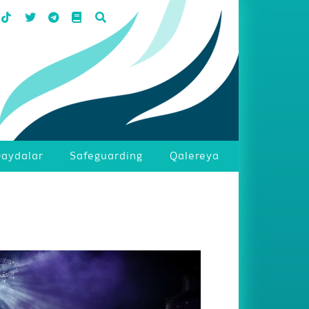
aydalar
Safeguarding
Qalereya