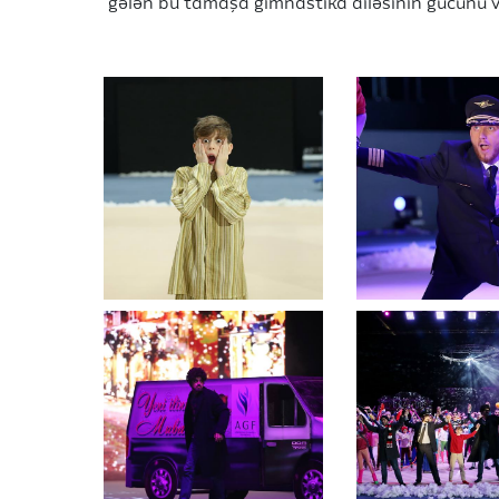
gələn bu tamaşa gimnastika ailəsinin gücünü və