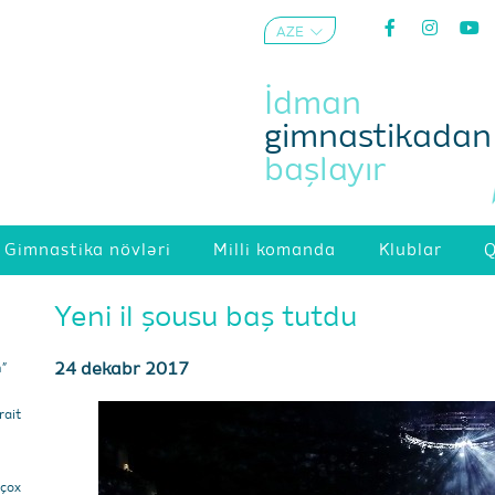
AZE
ENG
İdman
gimnastikadan
başlayır
Gimnastika növləri
Milli komanda
Klublar
Q
Yeni il şousu baş tutdu
24 dekabr 2017
m”
ait
 çox