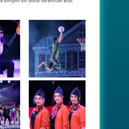
 birliyini bir daha tərənnüm etdi.