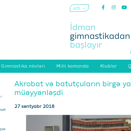
AZE
ENG
İdman
gimnastikadan
başlayır
Gimnastika növləri
Milli komanda
Klublar
Q
Akrobat və batutçuların birgə yar
müəyyənləşdi
m”
27 sentyabr 2018
ait
 çox