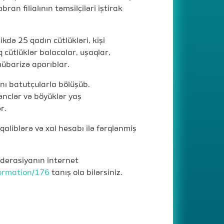
an filialının təmsilçiləri iştirak
kdə 25 qadın cütlükləri, kişi
ıq cütlüklər balacalar, uşaqlar,
übarizə aparıblar.
nı batutçularla bölüşüb.
ənclər və böyüklər yaş
ər.
liblərə və xal hesabı ilə fərqlənmiş
federasiyanın internet
formation/176
tanış ola bilərsiniz.