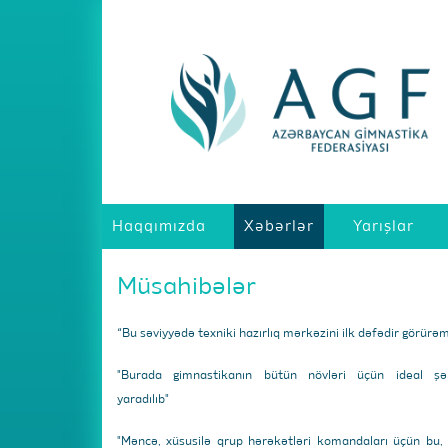
Haqqımızda
Xəbərlər
Yarışlar
Müsahibələr
“Bu səviyyədə texniki hazırlıq mərkəzini ilk dəfədir görürə
"Burada gimnastikanın bütün növləri üçün ideal şər
yaradılıb"
"Məncə, xüsusilə qrup hərəkətləri komandaları üçün bu,