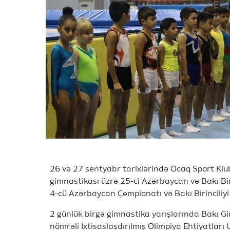
26 və 27 sentyabr tarixlərində Ocaq Sport Klu
gimnastikası üzrə 25-ci Azərbaycan və Bakı Biri
4-cü Azərbaycan Çempionatı və Bakı Birinciliyi k
2 günlük birgə gimnastika yarışlarında Bakı 
nömrəli İxtisaslaşdırılmış Olimpiya Ehtiyatlar