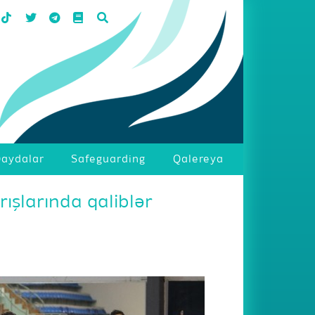
aydalar
Safeguarding
Qalereya
ışlarında qaliblər