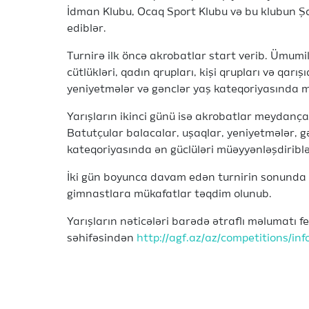
İdman Klubu, Ocaq Sport Klubu və bu klubun Şabr
ediblər.
Turnirə ilk öncə akrobatlar start verib. Ümumili
cütlükləri, qadın qrupları, kişi qrupları və qarış
yeniyetmələr və gənclər yaş kateqoriyasında m
Yarışların ikinci günü isə akrobatlar meydança
Batutçular balacalar, uşaqlar, yeniyetmələr, g
kateqoriyasında ən güclüləri müəyyənləşdiribl
İki gün boyunca davam edən turnirin sonunda qa
gimnastlara mükafatlar təqdim olunub.
Yarışların nəticələri barədə ətraflı məlumatı 
səhifəsindən
http://agf.az/az/competitions/in