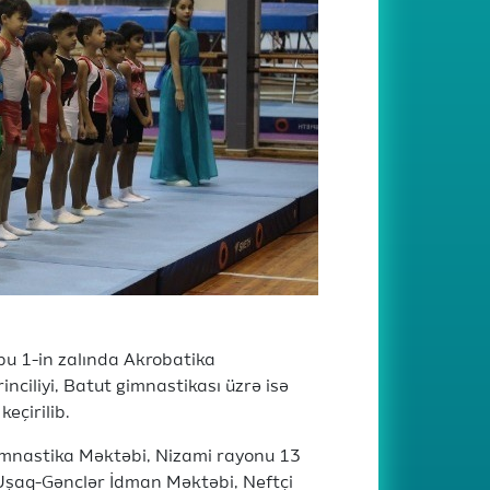
bu 1-in zalında Akrobatika
nciliyi, Batut gimnastikası üzrə isə
eçirilib.
Gimnastika Məktəbi, Nizami rayonu 13
ı Uşaq-Gənclər İdman Məktəbi, Neftçi