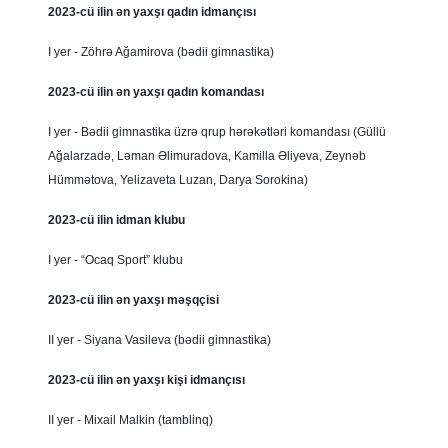
2023-cü ilin ən yaxşı qadın idmançısı
I yer - Zöhrə Ağamirova (bədii gimnastika)
2023-cü ilin ən yaxşı qadın komandası
I yer - Bədii gimnastika üzrə qrup hərəkətləri komandası (Güllü
Ağalarzadə, Ləman Əlimuradova, Kamilla Əliyeva, Zeynəb
Hümmətova, Yelizaveta Luzan, Darya Sorokina)
2023-cü ilin idman klubu
I yer - “Ocaq Sport” klubu
2023-cü ilin ən yaxşı məşqçisi
II yer - Siyana Vasileva (bədii gimnastika)
2023-cü ilin ən yaxşı kişi idmançısı
II yer - Mixail Malkin (tamblinq)