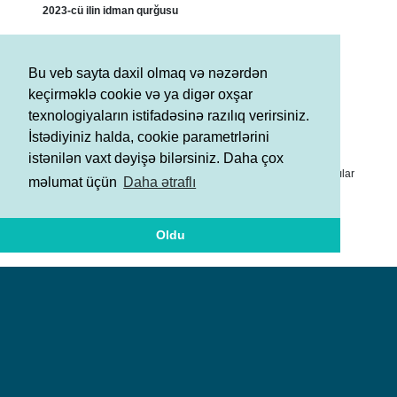
2023-cü ilin idman qurğusu
II yer - Mili Gimnastika Arenası
Bu veb sayta daxil olmaq və nəzərdən
2023-cü ilin ən yaxşı kişi komandası
keçirməklə cookie və ya digər oxşar
texnologiyaların istifadəsinə razılıq verirsiniz.
III yer - tamblinq üzrə kişilərdən ibarət komanda (Tofiq Əliyev,
İstədiyiniz halda, cookie parametrlərini
Mixail Malkin, Adil Hacızadə, Elnur Məmmədov)
istənilən vaxt dəyişə bilərsiniz. Daha çox
Reytinq cədvəlində 2023-cü ili ilk onluqda başa vuran idmançılar
məlumat üçün
Daha ətraflı
arasında bədii gimnastika üzrə qrup hərəkətləri komandasının
üzvləri, Zöhrə Ağamirova (bədii gimnastika) və Nikita Simonov
Oldu
(idman gimnastikası) da yer almışlar.
Şərtlər və Qaydalar
Məxfilik Siyasəti