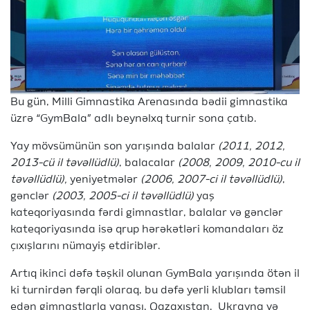
Bu gün, Milli Gimnastika Arenasında bədii gimnastika
üzrə “GymBala” adlı beynəlxq turnir sona çatıb.
Yay mövsümünün son yarışında balalar
(2011, 2012,
2013-cü il təvəllüdlü)
, balacalar
(2008, 2009, 2010-cu il
təvəllüdlü),
yeniyetmələr
(2006, 2007-ci il təvəllüdlü)
,
gənclər
(2003, 2005-ci il təvəllüdlü)
yaş
kateqoriyasında fərdi gimnastlar, balalar və gənclər
kateqoriyasında isə qrup hərəkətləri komandaları öz
çıxışlarını nümayiş etdiriblər.
Artıq ikinci dəfə təşkil olunan GymBala yarışında ötən il
ki turnirdən fərqli olaraq, bu dəfə yerli klubları təmsil
edən gimnastlarla yanaşı, Qazaxıstan, Ukrayna və