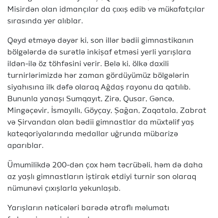
Misirdən olan idmançılar da çıxış edib və mükafatçılar
sırasında yer alıblar.
Qeyd etməyə dəyər ki, son illər bədii gimnastikanın
bölgələrdə də surətlə inkişaf etməsi yerli yarışlara
ildən-ilə öz töhfəsini verir. Belə ki, ölkə daxili
turnirlərimizdə hər zaman gördüyümüz bölgələrin
siyahısına ilk dəfə olaraq Ağdaş rayonu da qatılıb.
Bununla yanaşı Sumqayıt, Zirə, Qusar, Gəncə,
Mingəçevir, İsmayıllı, Göyçay, Şağan, Zaqatala, Zabrat
və Şirvandan olan bədii gimnastlar da müxtəlif yaş
kateqoriyalarında medallar uğrunda mübarizə
aparıblar.
Ümumilikdə 200-dən çox həm təcrübəli, həm də daha
az yaşlı gimnastların iştirak etdiyi turnir son olaraq
nümunəvi çıxışlarla yekunlaşıb.
Yarışların nəticələri barədə ətraflı məlumatı