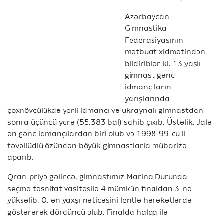
Azərbaycan
Gimnastika
Federasiyasının
mətbuat xidmətindən
bildiriblər ki, 13 yaşlı
gimnast gənc
idmançıların
yarışlarında
çoxnövçülükdə yerli idmançı və ukraynalı gimnastdan
sonra üçüncü yerə (55.383 bal) sahib çıxıb. Üstəlik, Jalə
ən gənc idmançılardan biri olub və 1998-99-cu il
təvəllüdlü özündən böyük gimnastlarla mübarizə
aparıb.
Qran-priyə gəlincə, gimnastımız Marina Durunda
seçmə təsnifat vasitəsilə 4 mümkün finaldan 3-nə
yüksəlib. O, ən yaxşı nəticəsini lentlə hərəkətlərdə
göstərərək dördüncü olub. Finalda halqa ilə