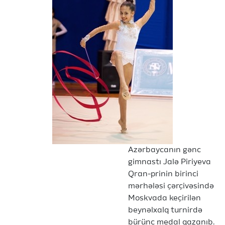
Azərbaycanın gənc
gimnastı Jalə Piriyeva
Qran-prinin birinci
mərhələsi çərçivəsində
Moskvada keçirilən
beynəlxalq turnirdə
bürünc medal qazanıb.